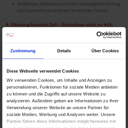
Sorgfältiges Abdecken verhindert nachträglichen Eintrag
von Sauerstoff und damit den Verderb des Futters
4. Silierung braucht Zeit – Entnahme nicht zu früh
Entnahme der Silage frühestens nach 6 Wochen besser
nach 3 Monaten
Zu frühes Öffnen des Silos gefährdet die aerobe Stabilität,
Zustimmung
Details
Über Cookies
damit werden mögliche Nacherwärmung, Schimmel und
Verderb in Kauf genommen
Diese Webseite verwendet Cookies
Was aber, wenn die optimalen Bedingungen nicht vorliegen oder
Wir verwenden Cookies, um Inhalte und Anzeigen zu
Sie sicher gehen wollen, dass Ihr wertvolles Grundfutter nicht
vorzeitig verdirbt?
personalisieren, Funktionen für soziale Medien anbieten
Die Lösung - Siliermittel aus dem Sortiment von SILA-BAC®
zu können und die Zugriffe auf unsere Website zu
einsetzen.
analysieren. Außerdem geben wir Informationen zu Ihrer
Grassilage kann viel Protein in die Ration bringen! Denken Sie
Verwendung unserer Website an unsere Partner für
jetzt schon an den 1. Schnitt. Sichern Sie mit guter Planung die
soziale Medien, Werbung und Analysen weiter. Unsere
Grundfutterqualität ab und sorgen Sie für Ihren Erfolg.
Partner führen diese Informationen möglicherweise mit