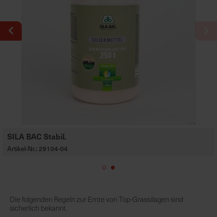
h
n
e
l
l
e
u
n
d
z
u
v
SILA BAC Stabil.
e
r
Artikel-Nr.: 29104-04
l
ä
s
s
Die folgenden Regeln zur Ernte von Top-Grassilagen sind
i
sicherlich bekannt.
g