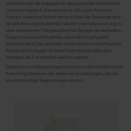
vermindern wir die Ausgaben für das zugekaufte Proteinfutter.
Durch verringerte Futterverluste am Silo, mehr Protein im
R
Siliergut, sowie eine höhere Verdaulichkeit der Grassilage wird
e
die Milchleistung aus dem Grundfutter angehoben und trägt zu
g
einer verbesserten Tiergesundheit bei. Weniger der wertvollen
i
Silage muss verworfen werden, wenn die Futterhygiene
o
gesteigert wird. Dies geschieht durch sauberes und effizientes
n
Silieren des Ernteguts. All diese Punkte können aktiv dazu
a
beitragen, die Futterkosten weiter zu senken.
l
Zusätzlich zum Silagemanagement können Sie mit Siliermitteln
v
Ihren Erfolg absichern. Wir geben hier Empfehlungen, wie Sie
o
eine hochwertige Silage erzeugen können.
r
O
r
t
S
c