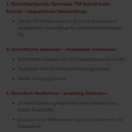
1. Schnittzeitpunkt: Optimaler TM-Gehalt beim
e
Schnitt – abgestimmte Häcksellänge
L
i
Ziel: ein TM-Gehalt zwischen 30 und 40 % und darauf
e
abgestimmte Häcksellänge für optimale Verdichtung im
f
Silo
e
r
2. Schnitthöhe anpassen – Anwelkzeit minimieren
u
Schnitthöhe anpassen, um Schmutzeintrag zu vermeiden
n
g
Anwelkzeit <24 h für minimierte Atmungsverluste
Sauber und zügig arbeiten
3. Gründlich Verdichten – sorgfältig Abdecken
pH-Wert Absenkung beginnt erst nach Verbrauch des
letzten Sauerstoffs
Erst dann fängt die Konservierung gegen Schimmel- und
Hefepilze an