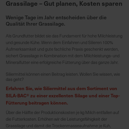
Grassilage – Gut planen, Kosten sparen
K
Wenige Tage im Jahr entscheiden über die
o
Qualität Ihrer Grassilage.
m
p
Als Grundfutter bildet sie das Fundament für hohe Milchleistung
e
und gesunde Kühe. Wenn dem Einfahren und Silieren 100%
t
Aufmerksamkeit und gute fachliche Praxis geschenkt werden,
e
sichert Grassilage in Kombination mit dem Milchleistungs- und
n
Mineralfutter eine erfolgreiche Fütterung über das ganze Jahr.
t
Siliermittel können einen Beitrag leisten. Wollen Sie wissen, wie
e
das geht?
B
Erfahren Sie, wie Siliermittel aus dem Sortiment von
e
r
SILA-BAC® zu einer exzellenten Silage und einer Top-
a
Fütterung beitragen können.
t
Über die Hälfte der Produktionskosten je kg Milch entfallen auf
u
die Futterkosten. Erhöhen wir die Leistungsfähigkeit der
n
Grassilage und damit die Trockenmasseaufnahme je Kuh,
g