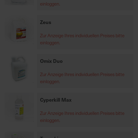
einloggen.
K
Zeus
o
m
Zur Anzeige Ihres individuellen Preises bitte
p
einloggen.
e
t
e
Omix Duo
n
t
Zur Anzeige Ihres individuellen Preises bitte
e
einloggen.
B
e
Cyperkill Max
r
a
Zur Anzeige Ihres individuellen Preises bitte
t
einloggen.
u
n
g