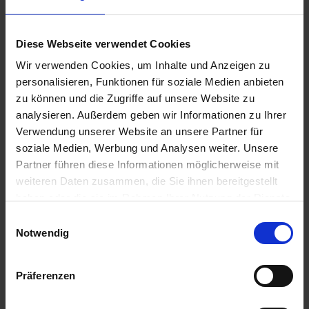
e
Zur Anzeige Ihres individuellen Preises bitte
L
einloggen.
i
Diese Webseite verwendet Cookies
e
Wir verwenden Cookies, um Inhalte und Anzeigen zu
f
Funguran progress
personalisieren, Funktionen für soziale Medien anbieten
e
zu können und die Zugriffe auf unsere Website zu
r
Zur Anzeige Ihres individuellen Preises bitte
analysieren. Außerdem geben wir Informationen zu Ihrer
u
einloggen.
Verwendung unserer Website an unsere Partner für
n
soziale Medien, Werbung und Analysen weiter. Unsere
g
Narita
Partner führen diese Informationen möglicherweise mit
weiteren Daten zusammen, die Sie ihnen bereitgestellt
Zur Anzeige Ihres individuellen Preises bitte
haben oder die sie im Rahmen Ihrer Nutzung der Dienste
einloggen.
gesammelt haben.
Einwilligungsauswahl
Notwendig
Carial Flex
Präferenzen
Zur Anzeige Ihres individuellen Preises bitte
einloggen.