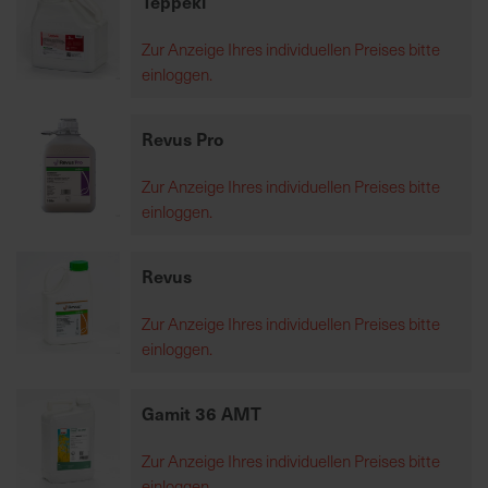
Teppeki
Zur Anzeige Ihres individuellen Preises bitte
R
einloggen.
e
g
i
Revus Pro
o
n
Zur Anzeige Ihres individuellen Preises bitte
a
einloggen.
l
v
Revus
o
r
Zur Anzeige Ihres individuellen Preises bitte
O
einloggen.
r
t
Gamit 36 AMT
S
Zur Anzeige Ihres individuellen Preises bitte
c
einloggen.