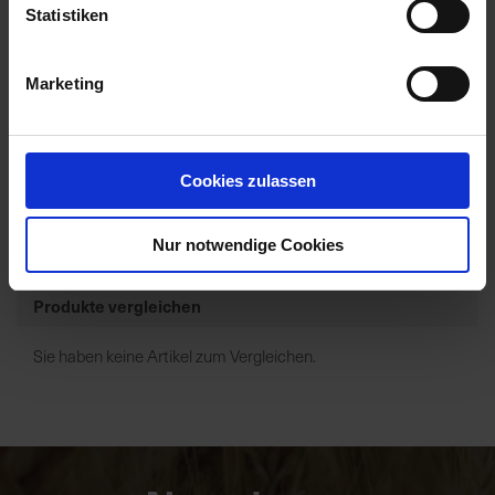
Statistiken
Jaguar LS
Marketing
Zur Anzeige Ihres individuellen Preises bitte
einloggen.
Cookies zulassen
1
2
3
Artikel pro Seite
Weiter
Nur notwendige Cookies
Produkte vergleichen
Sie haben keine Artikel zum Vergleichen.