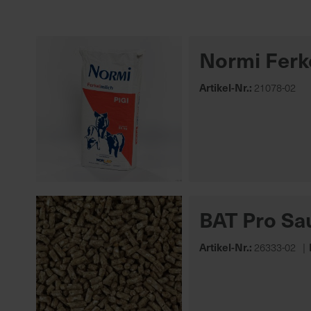
Mastschweine
Heforma
Sauen & Saugferkel
Kali + Salz
Normi Ferke
Weitere Tierarten
Menno Chemie
Agrarkunststoffe
Mehr anzeigen
Artikel-Nr.:
21078-02
Mehr anzeigen
BAT Pro Sa
Artikel-Nr.:
26333-02