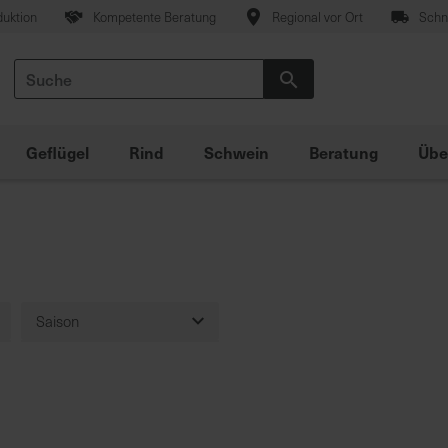
duktion
Kompetente Beratung
Regional vor Ort
Schne
Suche
Suche
Geflügel
Rind
Schwein
Beratung
Übe
Saison
Frühjahr
Frühjahr/Herbst
Ohne