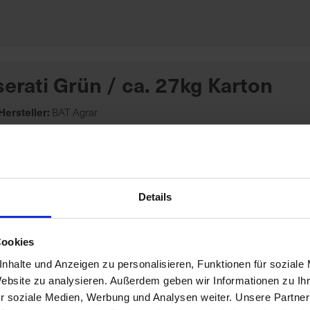
erati Grün / ca. 27kg Karton
Hersteller:
BAT Agrar
Details
erati / ca. 610kg Palette
Cookies
nhalte und Anzeigen zu personalisieren, Funktionen für soziale
Hersteller:
BAT Agrar
Website zu analysieren. Außerdem geben wir Informationen zu I
r soziale Medien, Werbung und Analysen weiter. Unsere Partner