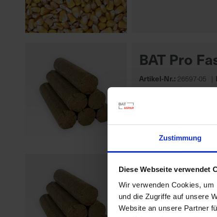
BAT Pro Fas
Artikel-Nr.:
26597-05
Zustimmung
BAT Pro Fas
Diese Webseite verwendet 
Wir verwenden Cookies, um I
Artikel-Nr.:
26599-03
und die Zugriffe auf unsere 
Website an unsere Partner fü