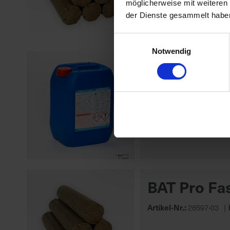
möglicherweise mit weiteren
der Dienste gesammelt habe
Einwilligungsauswahl
Notwendig
VennoVet 1
Artikel-Nr.:
28004-03
BAT Pro Fas
Artikel-Nr.:
26597-03