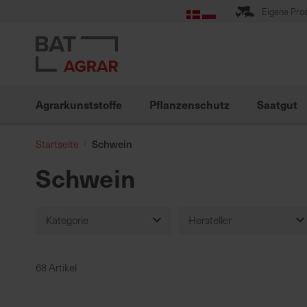
Zum
Eigene Pro
Inhalt
springen
Agrarkunststoffe
Pflanzenschutz
Saatgut
Schwein
Startseite
Schwein
Kategorie
Hersteller
68 Artikel
Schwein
BAT Agrar
Ferkelaufzucht
Dammann