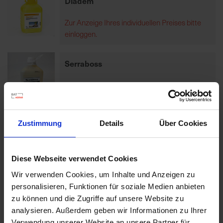
Diadem
Zur Anzeige Ihres individuellen Preises bitte
R
einloggen.
e
g
i
Serraboss
o
n
Zur Anzeige Ihres individuellen Preises bitte
a
einloggen.
l
v
Zustimmung
Details
Über Cookies
o
r
Artikel pro Seite
O
Diese Webseite verwendet Cookies
r
Produkte vergleichen
t
Wir verwenden Cookies, um Inhalte und Anzeigen zu
personalisieren, Funktionen für soziale Medien anbieten
Sie haben keine Artikel zum Vergleichen.
zu können und die Zugriffe auf unsere Website zu
S
analysieren. Außerdem geben wir Informationen zu Ihrer
c
Verwendung unserer Website an unsere Partner für