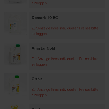
einloggen.
K
Domark 10 EC
o
m
Zur Anzeige Ihres individuellen Preises bitte
p
einloggen.
e
t
e
Amistar Gold
n
t
Zur Anzeige Ihres individuellen Preises bitte
e
einloggen.
B
e
Ortiva
r
a
Zur Anzeige Ihres individuellen Preises bitte
t
einloggen.
u
n
g