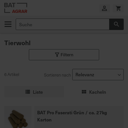
Zum
Inhalt
springen
Suche
Suc
E
i
Tierwohl
g
e
Filtern
n
e
P
r
6 Artikel
Sortieren nach
o
d
Liste
Kacheln
u
k
t
BAT Pro Faserati Grün / ca. 27kg
i
Karton
o
n