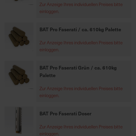
Zur Anzeige Ihres individuellen Preises bitte
einloggen.
K
o
BAT Pro Faserati / ca. 610kg Palette
m
p
Zur Anzeige Ihres individuellen Preises bitte
e
einloggen.
t
e
n
BAT Pro Faserati Grün / ca. 610kg
t
Palette
e
B
Zur Anzeige Ihres individuellen Preises bitte
e
einloggen.
r
a
BAT Pro Faserati Doser
t
u
Zur Anzeige Ihres individuellen Preises bitte
n
einloggen.
g