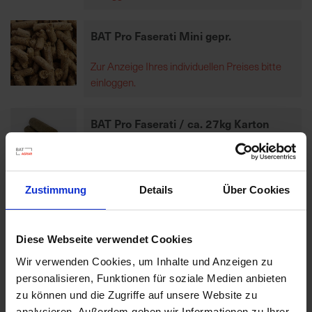
BAT Pro Faserati Mini gepr.
R
e
Zur Anzeige Ihres individuellen Preises bitte
g
einloggen.
i
o
n
BAT Pro Faserati / ca. 27kg Karton
a
l
Zur Anzeige Ihres individuellen Preises bitte
v
einloggen.
o
Zustimmung
Details
Über Cookies
r
O
r
Artikel pro Seite
Diese Webseite verwendet Cookies
t
Wir verwenden Cookies, um Inhalte und Anzeigen zu
Produkte vergleichen
personalisieren, Funktionen für soziale Medien anbieten
S
zu können und die Zugriffe auf unsere Website zu
c
Sie haben keine Artikel zum Vergleichen.
analysieren. Außerdem geben wir Informationen zu Ihrer