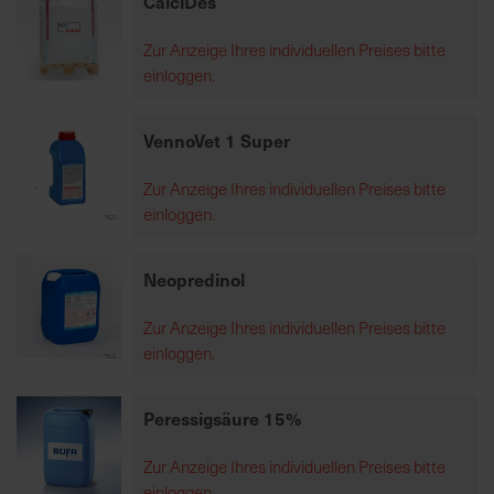
CalciDes
Zur Anzeige Ihres individuellen Preises bitte
R
einloggen.
e
g
i
VennoVet 1 Super
o
n
Zur Anzeige Ihres individuellen Preises bitte
a
einloggen.
l
v
Neopredinol
o
r
Zur Anzeige Ihres individuellen Preises bitte
O
einloggen.
r
t
Peressigsäure 15%
S
Zur Anzeige Ihres individuellen Preises bitte
c
einloggen.