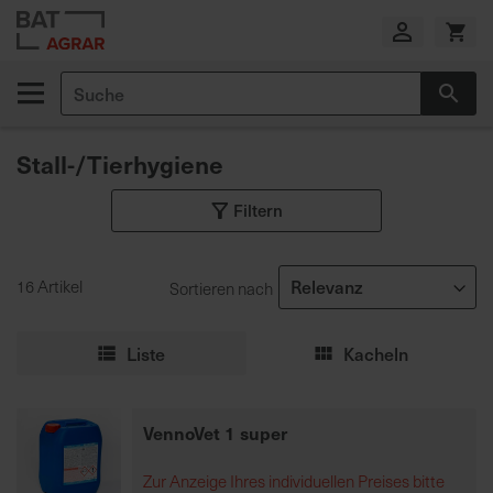
Zum
Inhalt
springen
Suche
Suc
E
i
Stall-/Tierhygiene
g
e
Filtern
n
e
P
r
16 Artikel
Sortieren nach
o
d
Liste
Kacheln
u
k
t
VennoVet 1 super
i
o
Zur Anzeige Ihres individuellen Preises bitte
n