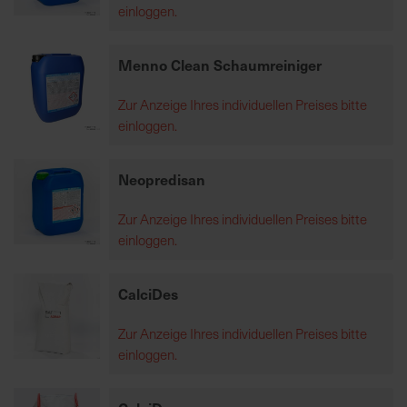
einloggen.
K
Menno Clean Schaumreiniger
o
m
Zur Anzeige Ihres individuellen Preises bitte
p
einloggen.
e
t
e
Neopredisan
n
t
Zur Anzeige Ihres individuellen Preises bitte
e
einloggen.
B
e
CalciDes
r
a
Zur Anzeige Ihres individuellen Preises bitte
t
einloggen.
u
n
g