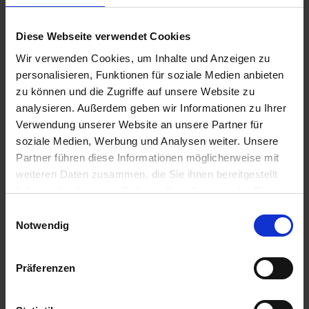
e
Zur Anzeige Ihres individuellen Preises bitte
L
einloggen.
Diese Webseite verwendet Cookies
i
e
Wir verwenden Cookies, um Inhalte und Anzeigen zu
f
personalisieren, Funktionen für soziale Medien anbieten
Klinofeed
e
zu können und die Zugriffe auf unsere Website zu
r
Zur Anzeige Ihres individuellen Preises bitte
analysieren. Außerdem geben wir Informationen zu Ihrer
u
einloggen.
Verwendung unserer Website an unsere Partner für
n
soziale Medien, Werbung und Analysen weiter. Unsere
g
Partner führen diese Informationen möglicherweise mit
Klinosorb
weiteren Daten zusammen, die Sie ihnen bereitgestellt
haben oder die sie im Rahmen Ihrer Nutzung der Dienste
Zur Anzeige Ihres individuellen Preises bitte
gesammelt haben.
einloggen.
Einwilligungsauswahl
Notwendig
DryDes P
Präferenzen
Zur Anzeige Ihres individuellen Preises bitte
einloggen.