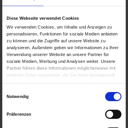
e
Zur Anzeige Ihres individuellen Preises bitte
L
einloggen.
i
Diese Webseite verwendet Cookies
e
Wir verwenden Cookies, um Inhalte und Anzeigen zu
f
Plaza
personalisieren, Funktionen für soziale Medien anbieten
e
zu können und die Zugriffe auf unsere Website zu
r
Zur Anzeige Ihres individuellen Preises bitte
analysieren. Außerdem geben wir Informationen zu Ihrer
u
einloggen.
Verwendung unserer Website an unsere Partner für
n
soziale Medien, Werbung und Analysen weiter. Unsere
g
Laudis
Partner führen diese Informationen möglicherweise mit
weiteren Daten zusammen, die Sie ihnen bereitgestellt
Zur Anzeige Ihres individuellen Preises bitte
haben oder die sie im Rahmen Ihrer Nutzung der Dienste
einloggen.
gesammelt haben.
Einwilligungsauswahl
Notwendig
Vivendi 100
Präferenzen
Zur Anzeige Ihres individuellen Preises bitte
einloggen.