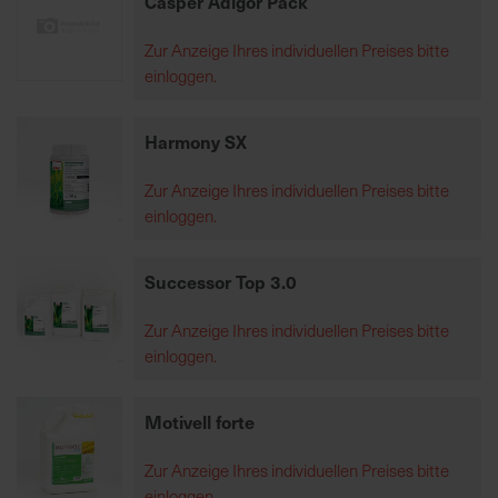
Casper Adigor Pack
Zur Anzeige Ihres individuellen Preises bitte
R
einloggen.
e
g
i
Harmony SX
o
n
Zur Anzeige Ihres individuellen Preises bitte
a
einloggen.
l
v
Successor Top 3.0
o
r
Zur Anzeige Ihres individuellen Preises bitte
O
einloggen.
r
t
Motivell forte
S
Zur Anzeige Ihres individuellen Preises bitte
c
einloggen.