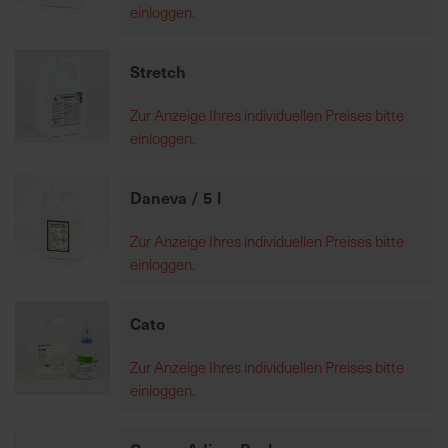
einloggen.
K
Stretch
o
m
Zur Anzeige Ihres individuellen Preises bitte
p
einloggen.
e
t
e
Daneva / 5 l
n
t
Zur Anzeige Ihres individuellen Preises bitte
e
einloggen.
B
e
Cato
r
a
Zur Anzeige Ihres individuellen Preises bitte
t
einloggen.
u
n
g