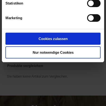
Statistiken
Dragster+Vivolt/0,54kg+1,6l
Marketing
Zur Anzeige Ihres individuellen Preises bitte
einloggen.
Cookies zulassen
1
2
Artikel pro Seite
Weiter
Nur notwendige Cookies
Produkte vergleichen
Sie haben keine Artikel zum Vergleichen.