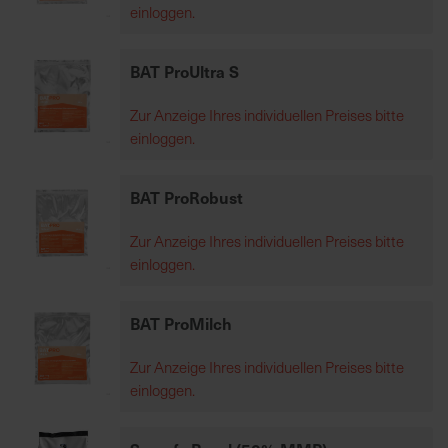
einloggen.
K
BAT ProUltra S
o
m
Zur Anzeige Ihres individuellen Preises bitte
p
einloggen.
e
t
e
BAT ProRobust
n
t
Zur Anzeige Ihres individuellen Preises bitte
e
einloggen.
B
e
BAT ProMilch
r
a
Zur Anzeige Ihres individuellen Preises bitte
t
einloggen.
u
n
g