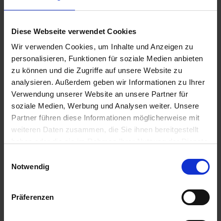
e
Zur Anzeige Ihres individuellen Preises bitte
L
einloggen.
i
Diese Webseite verwendet Cookies
e
Wir verwenden Cookies, um Inhalte und Anzeigen zu
f
FOS Trycop
personalisieren, Funktionen für soziale Medien anbieten
e
zu können und die Zugriffe auf unsere Website zu
r
Zur Anzeige Ihres individuellen Preises bitte
analysieren. Außerdem geben wir Informationen zu Ihrer
u
einloggen.
Verwendung unserer Website an unsere Partner für
n
soziale Medien, Werbung und Analysen weiter. Unsere
g
FOS PowerFit
Partner führen diese Informationen möglicherweise mit
weiteren Daten zusammen, die Sie ihnen bereitgestellt
Zur Anzeige Ihres individuellen Preises bitte
haben oder die sie im Rahmen Ihrer Nutzung der Dienste
einloggen.
gesammelt haben.
Einwilligungsauswahl
Notwendig
Sprayfo Gelb
Präferenzen
Zur Anzeige Ihres individuellen Preises bitte
einloggen.