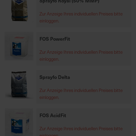
Sprayfo Royal (50% MMP)
Zur Anzeige Ihres individuellen Preises bitte
R
einloggen.
e
g
i
FOS PowerFit
o
n
Zur Anzeige Ihres individuellen Preises bitte
a
einloggen.
l
v
Sprayfo Delta
o
r
Zur Anzeige Ihres individuellen Preises bitte
O
einloggen.
r
t
FOS AcidFit
S
Zur Anzeige Ihres individuellen Preises bitte
c
einloggen.