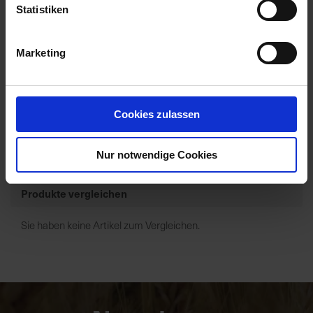
Statistiken
Sprayfo Sprint (30% MMP)
Marketing
Zur Anzeige Ihres individuellen Preises bitte
einloggen.
Cookies zulassen
...
1
2
9
Artikel pro Seite
Weiter
Nur notwendige Cookies
Produkte vergleichen
Sie haben keine Artikel zum Vergleichen.