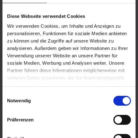
e
Zur Anzeige Ihres individuellen Preises bitte
L
einloggen.
Diese Webseite verwendet Cookies
i
e
Wir verwenden Cookies, um Inhalte und Anzeigen zu
f
personalisieren, Funktionen für soziale Medien anbieten
Klinofeed
e
zu können und die Zugriffe auf unsere Website zu
r
Zur Anzeige Ihres individuellen Preises bitte
analysieren. Außerdem geben wir Informationen zu Ihrer
u
einloggen.
Verwendung unserer Website an unsere Partner für
n
soziale Medien, Werbung und Analysen weiter. Unsere
g
Partner führen diese Informationen möglicherweise mit
Klinosorb
weiteren Daten zusammen, die Sie ihnen bereitgestellt
haben oder die sie im Rahmen Ihrer Nutzung der Dienste
Zur Anzeige Ihres individuellen Preises bitte
gesammelt haben.
einloggen.
Einwilligungsauswahl
Notwendig
DryDes P
Präferenzen
Zur Anzeige Ihres individuellen Preises bitte
einloggen.