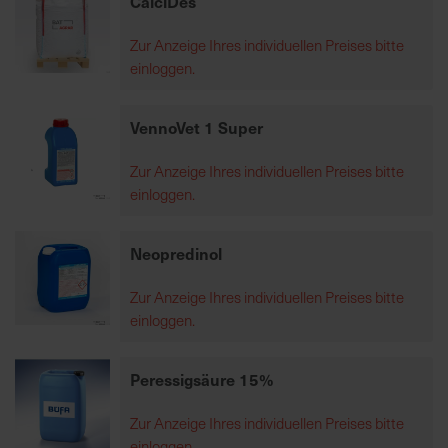
CalciDes
Zur Anzeige Ihres individuellen Preises bitte
R
einloggen.
e
g
i
VennoVet 1 Super
o
n
Zur Anzeige Ihres individuellen Preises bitte
a
einloggen.
l
v
Neopredinol
o
r
Zur Anzeige Ihres individuellen Preises bitte
O
einloggen.
r
t
Peressigsäure 15%
S
Zur Anzeige Ihres individuellen Preises bitte
c
einloggen.