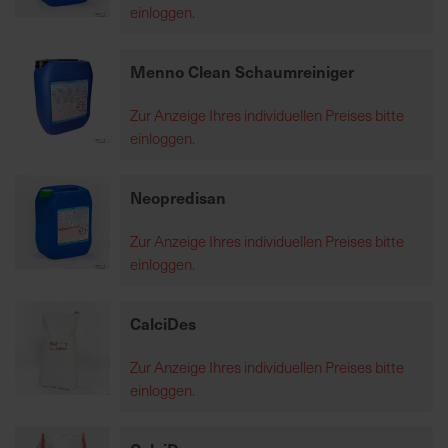
einloggen.
K
Menno Clean Schaumreiniger
o
m
Zur Anzeige Ihres individuellen Preises bitte
p
einloggen.
e
t
e
Neopredisan
n
t
Zur Anzeige Ihres individuellen Preises bitte
e
einloggen.
B
e
CalciDes
r
a
Zur Anzeige Ihres individuellen Preises bitte
t
einloggen.
u
n
g