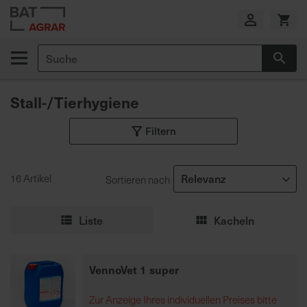
Zum
Inhalt
springen
Suche
Suc
E
i
Stall-/Tierhygiene
g
e
Filtern
n
e
P
r
16 Artikel
Sortieren nach
o
d
Liste
Kacheln
u
k
t
VennoVet 1 super
i
o
Zur Anzeige Ihres individuellen Preises bitte
n