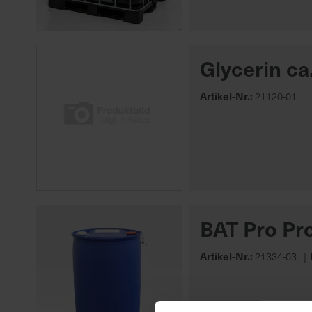
Glycerin c
Artikel-Nr.:
21120-01
BAT Pro Pr
Artikel-Nr.:
21334-03