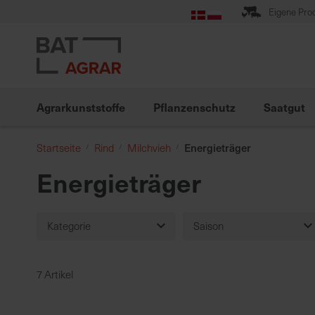
Zum
Eigene Pro
Inhalt
springen
Agrarkunststoffe
Pflanzenschutz
Saatgut
Energieträger
Startseite
Rind
Milchvieh
Energieträger
Kategorie
Saison
Frühjahr/Herbst
7 Artikel
Ohne
Rind
Milchvieh