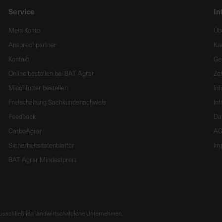
Service
In
Mein Konto
Üb
Ansprechpartner
Ka
Kontakt
Ge
Online bestellen bei BAT Agrar
Zer
Mischfutter bestellen
In
Freischaltung Sachkundenachweis
Inf
Feedback
Da
CarboAgrar
AG
Sicherheitsdatenblätter
Im
BAT Agrar Mindestpreis
sschließlich landwirtschaftliche Unternehmen.