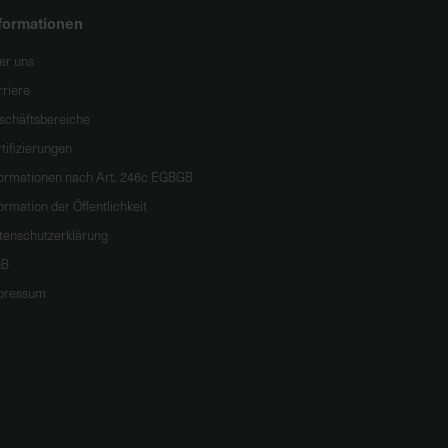
formationen
er uns
rriere
schäftsbereiche
tifizierungen
formationen nach Art. 246c EGBGB
ormation der Öffentlichkeit
tenschutzerklärung
B
pressum