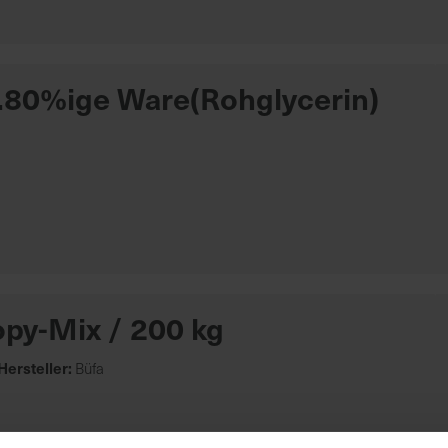
a.80%ige Ware(Rohglycerin)
opy-Mix / 200 kg
Hersteller:
Büfa