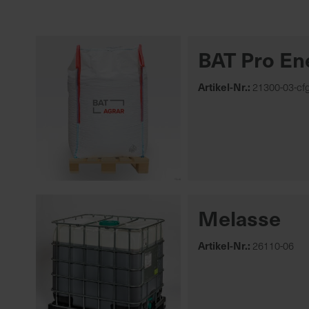
Energieträger
Euterpflege
BAT Pro En
Futterkonservierung
Leckmassen
Artikel-Nr.:
21300-03-cf
Mineralfutter
Mischfutter
Mehr anzeigen
Melasse
Artikel-Nr.:
26110-06