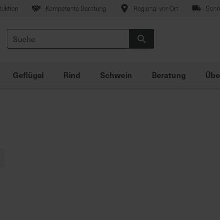
duktion
Kompetente Beratung
Regional vor Ort
Schne
Suche
Suche
Geflügel
Rind
Schwein
Beratung
Übe