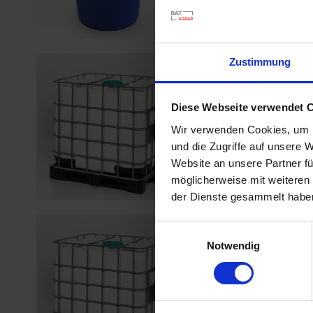
Zustimmung
Propylengl
Artikel-Nr.:
21074-00
Diese Webseite verwendet 
Wir verwenden Cookies, um I
und die Zugriffe auf unsere 
Website an unsere Partner fü
möglicherweise mit weiteren
der Dienste gesammelt habe
BAT Pro Pr
Einwilligungsauswahl
Notwendig
Artikel-Nr.:
21334-00