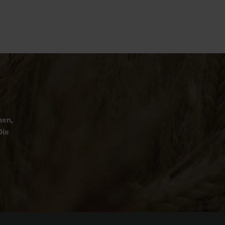
nen,
Die