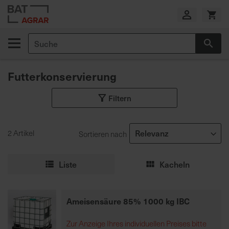
Zum
Inhalt
springen
Suche
Suc
E
i
Futterkonservierung
g
e
Filtern
n
e
P
r
2 Artikel
Sortieren nach
o
d
Liste
Kacheln
u
k
t
Ameisensäure 85% 1000 kg IBC
i
o
Zur Anzeige Ihres individuellen Preises bitte
n