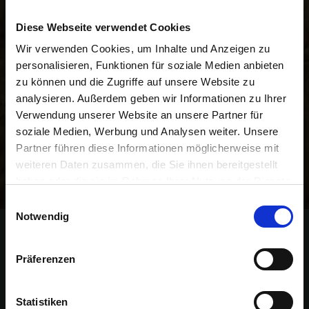
Newsletter
Diese Webseite verwendet Cookies
R
Wir verwenden Cookies, um Inhalte und Anzeigen zu
e
Unser kostenloser Newsletter informiert Sie regelmäßig
personalisieren, Funktionen für soziale Medien anbieten
g
über Aktionen, Neuigkeiten zu Produkten und
i
zu können und die Zugriffe auf unsere Website zu
pflanzenbaulichen Empfehlungen. Die Abmeldung ist
o
analysieren. Außerdem geben wir Informationen zu Ihrer
jederzeit möglich.
n
Verwendung unserer Website an unsere Partner für
a
soziale Medien, Werbung und Analysen weiter. Unsere
l
Partner führen diese Informationen möglicherweise mit
Abonnieren
v
weiteren Daten zusammen, die Sie ihnen bereitgestellt
o
haben oder die sie im Rahmen Ihrer Nutzung der Dienste
r
gesammelt haben.
Einwilligungsauswahl
O
Notwendig
r
Kontakt
t
Präferenzen
BAT Agrar GmbH & Co. KG
S
Bahnhofsallee 44
c
Statistiken
23909 Ratzeburg