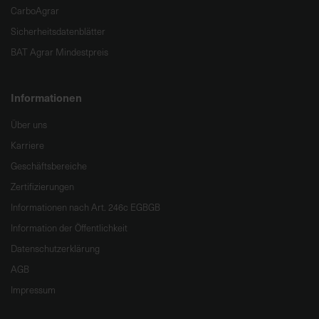
CarboAgrar
e
L
Sicherheitsdatenblätter
i
BAT Agrar Mindestpreis
e
f
e
Informationen
r
Über uns
u
n
Karriere
g
Geschäftsbereiche
Zertifizierungen
Informationen nach Art. 246c EGBGB
Information der Öffentlichkeit
Datenschutzerklärung
AGB
Impressum