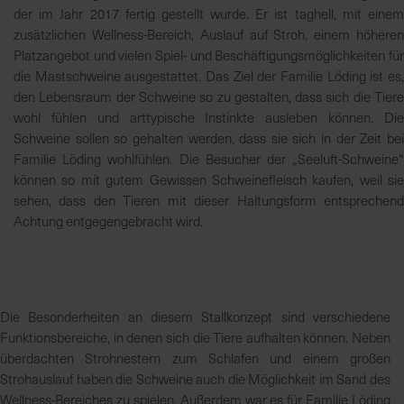
der im Jahr 2017 fertig gestellt wurde. Er ist taghell, mit einem
e
zusätzlichen Wellness-Bereich, Auslauf auf Stroh, einem höheren
L
Platzangebot und vielen Spiel- und Beschäftigungsmöglichkeiten für
i
die Mastschweine ausgestattet. Das Ziel der Familie Löding ist es,
e
den Lebensraum der Schweine so zu gestalten, dass sich die Tiere
f
wohl fühlen und arttypische Instinkte ausleben können. Die
e
Schweine sollen so gehalten werden, dass sie sich in der Zeit bei
r
Familie Löding wohlfühlen. Die Besucher der „Seeluft-Schweine“
u
können so mit gutem Gewissen Schweinefleisch kaufen, weil sie
n
sehen, dass den Tieren mit dieser Haltungsform entsprechend
g
Achtung entgegengebracht wird.
Die Besonderheiten an diesem Stallkonzept sind verschiedene
Funktionsbereiche, in denen sich die Tiere aufhalten können. Neben
überdachten Strohnestern zum Schlafen und einem großen
Strohauslauf haben die Schweine auch die Möglichkeit im Sand des
Wellness-Bereiches zu spielen. Außerdem war es für Familie Löding