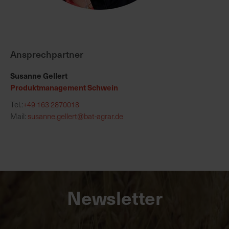
Ansprechpartner
Susanne Gellert
Produktmanagement Schwein
Tel.:
+49 163 2870018
Mail:
susanne.gellert@bat-agrar.de
Newsletter