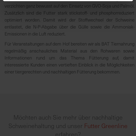
verzichten ganz bewusst auf den Einsatz von GVO-Soja und Palmöl.
Zusätzlich sind die Futter stark stickstoff- und phosphorreduziert
optimiert worden. Damit wird der Stoffwechsel der Schweine
entlastet, die N-P-Abgabe über die Gülle sowie die Ammoniak-
Emissionen in die Luft reduziert.
Für Veranstaltungen auf dem Hof bereiten wir als BAT Tiernahrung
regelmäßig anschauliches Material aus den Rohwaren sowie
Informationen rund um das Thema Fütterung auf, damit
interessierte Kunden einen vertieften Einblick in die Möglichkeiten
einer tiergerechten und nachhaltigen Fütterung bekommen.
Möchten auch Sie mehr über nachhaltige
Schweinehaltung und unser
Futter Greenline
erfahren?