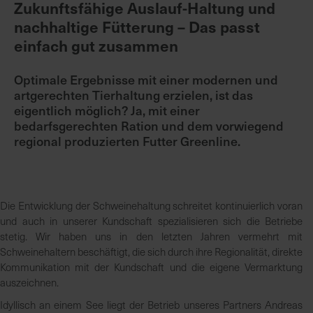
Zukunftsfähige Auslauf-Haltung und
nachhaltige Fütterung – Das passt
K
einfach gut zusammen
o
m
Optimale Ergebnisse mit einer modernen und
p
artgerechten Tierhaltung erzielen, ist das
e
eigentlich möglich? Ja, mit einer
t
bedarfsgerechten Ration und dem vorwiegend
e
regional produzierten Futter Greenline.
n
t
e
B
Die Entwicklung der Schweinehaltung schreitet kontinuierlich voran
e
und auch in unserer Kundschaft spezialisieren sich die Betriebe
r
stetig. Wir haben uns in den letzten Jahren vermehrt mit
a
Schweinehaltern beschäftigt, die sich durch ihre Regionalität, direkte
t
Kommunikation mit der Kundschaft und die eigene Vermarktung
u
auszeichnen.
n
Idyllisch an einem See liegt der Betrieb unseres Partners Andreas
g