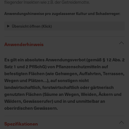
h
fliegender Insekten wie z.B. der Getreidemotte.
n
Anwendungshinweise pro zugelassener Kultur und Schaderreger:
e
l
Übersicht öffnen (Klick)
l
e
u
Anwenderhinweis
n
d
Es gilt ein absolutes Anwendungsverbot (gemäß § 12 Abs. 2
z
Satz 1 und 2 PflSchG) von Pflanzenschutzmitteln auf
u
befestigten Flächen (wie Gehwegen, Auffahrten, Terrassen,
v
Wegen und Plätzen…), auf sonstigen nicht
e
landwirtschaftlich, forstwirtschaftlich oder gärtnerisch
r
genutzten Flächen (Säume an Wegen, Weiden, Äckern und
l
ä
Wäldern, Gewässerufer) und in und unmittelbar an
s
oberirdischen Gewässern.
s
i
Spezifikationen
g