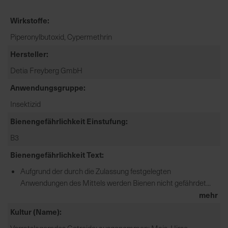
e
Wirkstoffe
L
i
Piperonylbutoxid, Cypermethrin
e
Hersteller
f
e
Detia Freyberg GmbH
r
Anwendungsgruppe
u
n
Insektizid
g
Bienengefährlichkeit Einstufung
B3
Bienengefährlichkeit Text
Aufgrund der durch die Zulassung festgelegten
Anwendungen des Mittels werden Bienen nicht gefährdet...
mehr
Kultur (Name)
Vorratslagerndes Getreide; ausgenommen: Mais, Hirse,