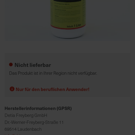
K
o
m
p
e
Zum
t
Anfang
e
der
Nicht lieferbar
n
Bildgalerie
t
springen
Das Produkt ist in Ihrer Region nicht verfügbar.
e
B
Nur für den beruflichen Anwender!
e
r
a
Herstellerinformationen (GPSR)
t
Detia Freyberg GmbH
u
Dr.-Werner-Freyberg-Straße 11
n
69514 Laudenbach
g