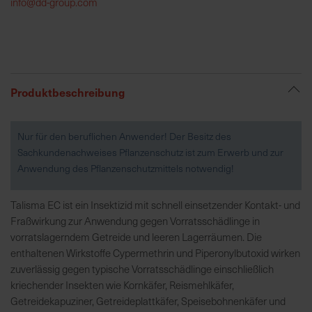
info@dd-group.com
R
e
g
i
Produktbeschreibung
o
n
a
Nur für den beruflichen Anwender! Der Besitz des
l
Sachkundenachweises Pflanzenschutz ist zum Erwerb und zur
v
Anwendung des Pflanzenschutzmittels notwendig!
o
r
Talisma EC ist ein Insektizid mit schnell einsetzender Kontakt- und
O
Fraßwirkung zur Anwendung gegen Vorratsschädlinge in
r
vorratslagerndem Getreide und leeren Lagerräumen. Die
t
enthaltenen Wirkstoffe Cypermethrin und Piperonylbutoxid wirken
zuverlässig gegen typische Vorratsschädlinge einschließlich
S
kriechender Insekten wie Kornkäfer, Reismehlkäfer,
c
Getreidekapuziner, Getreideplattkäfer, Speisebohnenkäfer und