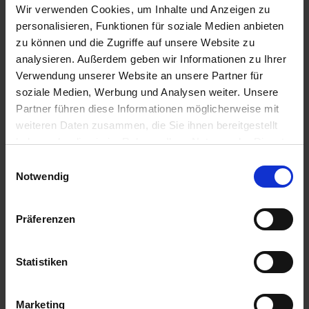
Wir verwenden Cookies, um Inhalte und Anzeigen zu
BEREITHALTEN.
personalisieren, Funktionen für soziale Medien anbieten
P102-DARF...
zu können und die Zugriffe auf unsere Website zu
mehr
analysieren. Außerdem geben wir Informationen zu Ihrer
Zulassungsende
Verwendung unserer Website an unsere Partner für
31.01.2030
soziale Medien, Werbung und Analysen weiter. Unsere
Partner führen diese Informationen möglicherweise mit
Zulassungsanfang
weiteren Daten zusammen, die Sie ihnen bereitgestellt
29.07.2025
haben oder die sie im Rahmen Ihrer Nutzung der Dienste
gesammelt haben.
Zulassungsstatus
Einwilligungsauswahl
Notwendig
Zugelassen
Zugelassene Schaderreger
Präferenzen
INSEKTEN
Anwendungsbestimmungen
Statistiken
NB663-AUFGRUND DER DURCH DIE ZULASSUNG
FESTGELEGTEN ANWENDUNGEN DES MITTELS
WERDEN BIENEN NICHT GEF...
Marketing