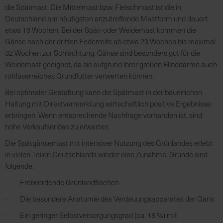
die Spätmast. Die Mittelmast bzw. Fleischmast ist die in
Deutschland am häufigsten anzutreffende Mastform und dauert
R
etwa 16 Wochen. Bei der Spät- oder Weidemast kommen die
e
Gänse nach der dritten Federreife ab etwa 23 Wochen bis maximal
g
32 Wochen zur Schlachtung. Gänse sind besonders gut für die
i
Weidemast geeignet, da sie aufgrund ihrer großen Blinddärme auch
o
rohfaserreiches Grundfutter verwerten können.
n
Bei optimaler Gestaltung kann die Spätmast in der bäuerlichen
a
Haltung mit Direktvermarktung wirtschaftlich positive Ergebnisse
l
erbringen. Wenn entsprechende Nachfrage vorhanden ist, sind
v
hohe Verkaufserlöse zu erwarten.
o
r
Die Spätgänsemast mit intensiver Nutzung des Grünlandes erlebt
O
in vielen Teilen Deutschlands wieder eine Zunahme. Gründe sind
r
folgende:
t
· Freiwerdende Grünlandflächen
· Die besondere Anatomie des Verdauungsapparates der Gans
S
c
· Ein geringer Selbstversorgungsgrad (ca. 18 %) mit