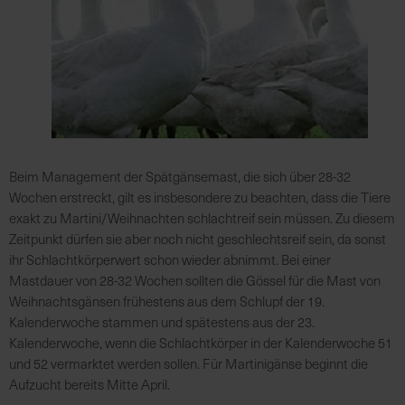
e
L
i
e
f
e
r
u
Beim Management der Spätgänsemast, die sich über 28-32
n
Wochen erstreckt, gilt es insbesondere zu beachten, dass die Tiere
g
exakt zu Martini/Weihnachten schlachtreif sein müssen. Zu diesem
Zeitpunkt dürfen sie aber noch nicht geschlechtsreif sein, da sonst
ihr Schlachtkörperwert schon wieder abnimmt. Bei einer
Mastdauer von 28-32 Wochen sollten die Gössel für die Mast von
Weihnachtsgänsen frühestens aus dem Schlupf der 19.
Kalenderwoche stammen und spätestens aus der 23.
Kalenderwoche, wenn die Schlachtkörper in der Kalenderwoche 51
und 52 vermarktet werden sollen. Für Martinigänse beginnt die
Aufzucht bereits Mitte April.