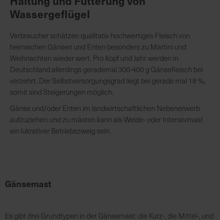
Haltung und Fütterung von
Wassergeflügel
K
Verbraucher schätzen qualitativ hochwertiges Fleisch von
o
heimischen Gänsen und Enten besonders zu Martini und
m
Weihnachten wieder wert. Pro Kopf und Jahr werden in
p
Deutschland allerdings gerademal 300-400 g Gänsefleisch bei
e
verzehrt. Der Selbstversorgungsgrad liegt bei gerade mal 18 %,
t
somit sind Steigerungen möglich.
e
n
Gänse und/oder Enten im landwirtschaftlichen Nebenerwerb
t
aufzuziehen und zu mästen kann als Weide- oder Intensivmast
e
ein lukrativer Betriebszweig sein.
B
e
r
a
Gänsemast
t
u
n
Es gibt drei Grundtypen in der Gänsemast: die Kurz-, die Mittel-, und
g