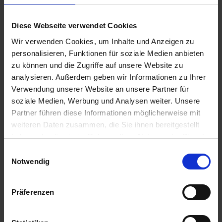
Diese Webseite verwendet Cookies
Wir verwenden Cookies, um Inhalte und Anzeigen zu
personalisieren, Funktionen für soziale Medien anbieten
zu können und die Zugriffe auf unsere Website zu
analysieren. Außerdem geben wir Informationen zu Ihrer
BAT Pro LHF Outdoor FREE, fein
Verwendung unserer Website an unsere Partner für
soziale Medien, Werbung und Analysen weiter. Unsere
Artikel-Nr.: 26465-32-cfg
Partner führen diese Informationen möglicherweise mit
weiteren Daten zusammen, die Sie ihnen bereitgestellt
haben oder die sie im Rahmen Ihrer Nutzung der Dienste
gesammelt haben.
Einwilligungsauswahl
Notwendig
Präferenzen