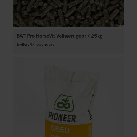
e
L
i
e
f
BAT Pro HorseVit Vollwert gepr / 25kg
e
Artikel-Nr.: 26239-02
r
u
n
g