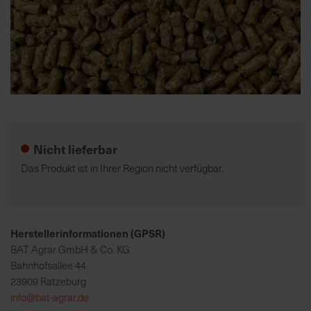
K
o
m
p
e
Zum
t
Anfang
e
der
Nicht lieferbar
n
Bildgalerie
t
springen
Das Produkt ist in Ihrer Region nicht verfügbar.
e
B
e
r
Herstellerinformationen (GPSR)
a
BAT Agrar GmbH & Co. KG
t
Bahnhofsallee 44
u
23909 Ratzeburg
n
info@bat-agrar.de
g