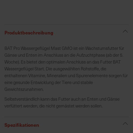
R
e
g
Produktbeschreibung
i
o
BAT Pro Wassergeflügel Mast GMO ist ein Wachstumsfutter für
n
Gänse und Enten im Anschluss an die Aufzuchtphase (ab der 5.
a
Woche). Es bietet den optimalen Anschluss an das Futter BAT
l
Wassergeflügel Start. Die ausgewählten Rohstoffe, die
v
enthaltenen Vitamine, Mineralien und Spurenelemente sorgen für
o
eine gesunde Entwicklung der Tiere und stabile
r
Gewichtszunahmen.
O
r
Selbstverständlich kann das Futter auch an Enten und Gänse
t
verfüttert werden, die nicht gemästet werden sollen.
S
Spezifikationen
c