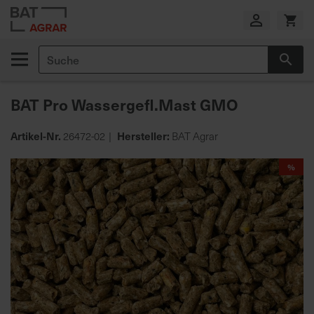
Zum
Inhalt
springen
Suche
Suc
E
i
BAT Pro Wassergefl.Mast GMO
g
e
n
Artikel-Nr.
Hersteller:
26472-02
BAT Agrar
e
Zum
P
%
Ende
r
der
o
Bildgalerie
d
springen
u
k
t
i
o
n