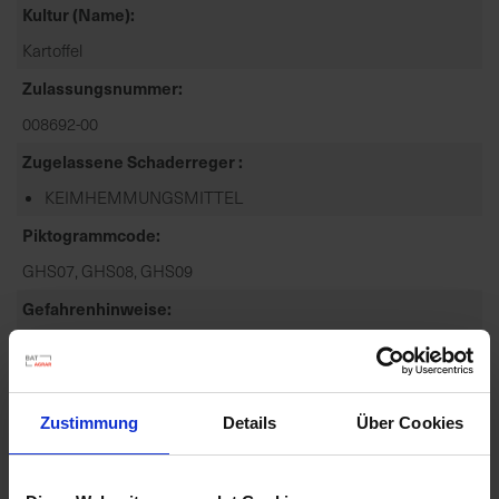
Kultur (Name)
Kartoffel
Zulassungsnummer
008692-00
Zugelassene Schaderreger
KEIMHEMMUNGSMITTEL
Piktogrammcode
GHS07, GHS08, GHS09
Gefahrenhinweise
EUH401-ZUR VERMEIDUNG VON RISIKEN FÜR MENSCH
UND UMWELT DIE GEBRAUCHSANLEITUNG EINHALTEN.
H302-GESU...
mehr
Zustimmung
Details
Über Cookies
Signalword
GEFAHR