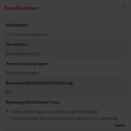
e
Spezifikationen
L
i
Wirkstoffe
e
f
1,4-Dimethylnaphthalin
e
Hersteller
r
u
Certis Belchim B.V.
n
Anwendungsgruppe
g
Wachstumsregler
Bienengefährlichkeit Einstufung
B3
Bienengefährlichkeit Text
Aufgrund der durch die Zulassung festgelegten
Anwendungen des Mittels werden Bienen nicht gefährdet...
mehr