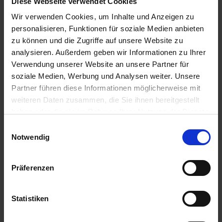
Diese Webseite verwendet Cookies
Sicherheitshinweise
Wir verwenden Cookies, um Inhalte und Anzeigen zu
personalisieren, Funktionen für soziale Medien anbieten
P101-IST ÄRZTLICHER RAT ERFORDERLICH,
zu können und die Zugriffe auf unsere Website zu
VERPACKUNG ODER KENNZEICHNUNGSETIKETT
analysieren. Außerdem geben wir Informationen zu Ihrer
BEREITHALTEN.
P102-DARF...
Verwendung unserer Website an unsere Partner für
mehr
soziale Medien, Werbung und Analysen weiter. Unsere
Partner führen diese Informationen möglicherweise mit
Zulassungsende
weiteren Daten zusammen, die Sie ihnen bereitgestellt
30.11.2028
haben oder die sie im Rahmen Ihrer Nutzung der Dienste
gesammelt haben.
Zulassungsanfang
Einwilligungsauswahl
Notwendig
16.03.2018
Zulassungsstatus
Präferenzen
Zugelassen
Zugelassene Schaderreger
Statistiken
KEIMHEMMUNGSMITTEL