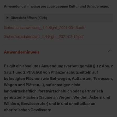
h
Anwendungshinweise pro zugelassener Kultur und Schaderreger:
n
e
Übersicht öffnen (Klick)
l
l
Gebrauchsanweisung_1,4-Sight_2021-03-19.pdf
e
Sicherheitsdatenblatt_1,4-Sight_2021-03-19.pdf
u
n
d
Anwenderhinweis
z
u
Es gilt ein absolutes Anwendungsverbot (gemäß § 12 Abs. 2
v
Satz 1 und 2 PflSchG) von Pflanzenschutzmitteln auf
e
befestigten Flächen (wie Gehwegen, Auffahrten, Terrassen,
r
Wegen und Plätzen…), auf sonstigen nicht
l
landwirtschaftlich, forstwirtschaftlich oder gärtnerisch
ä
genutzten Flächen (Säume an Wegen, Weiden, Äckern und
s
Wäldern, Gewässerufer) und in und unmittelbar an
s
i
oberirdischen Gewässern.
g