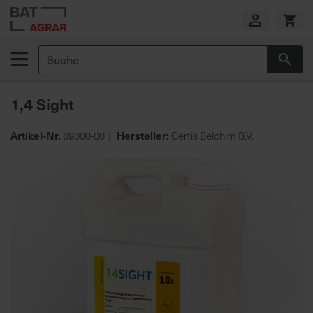
Zum
Inhalt
springen
Suche
Suc
E
i
1,4 Sight
g
e
n
Artikel-Nr.
Hersteller:
69000-00
Certis Belchim B.V.
e
Zum
P
Ende
r
der
o
Bildgalerie
d
springen
u
k
t
i
o
n