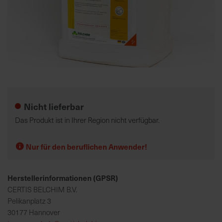
K
o
m
p
e
Zum
t
Anfang
e
der
Nicht lieferbar
n
Bildgalerie
t
springen
Das Produkt ist in Ihrer Region nicht verfügbar.
e
B
Nur für den beruflichen Anwender!
e
r
a
Herstellerinformationen (GPSR)
t
CERTIS BELCHIM B.V.
u
Pelikanplatz 3
n
30177 Hannover
g