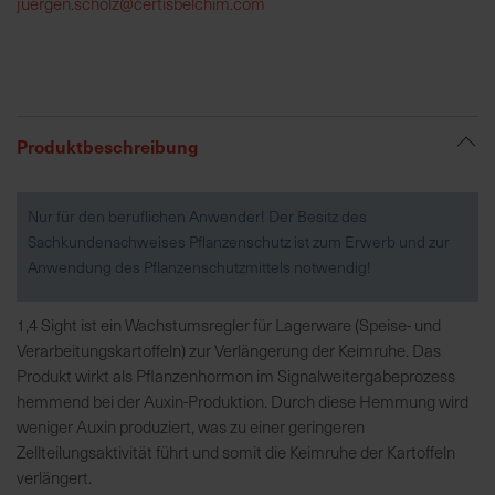
juergen.scholz@certisbelchim.com
R
e
g
i
Produktbeschreibung
o
n
a
Nur für den beruflichen Anwender! Der Besitz des
l
Sachkundenachweises Pflanzenschutz ist zum Erwerb und zur
v
Anwendung des Pflanzenschutzmittels notwendig!
o
r
1,4 Sight ist ein Wachstumsregler für Lagerware (Speise- und
O
Verarbeitungskartoffeln) zur Verlängerung der Keimruhe. Das
r
Produkt wirkt als Pflanzenhormon im Signalweitergabeprozess
t
hemmend bei der Auxin-Produktion. Durch diese Hemmung wird
weniger Auxin produziert, was zu einer geringeren
S
Zellteilungsaktivität führt und somit die Keimruhe der Kartoffeln
c
verlängert.