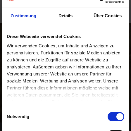
R
Zustimmung
Details
Über Cookies
e
g
Newsletter
i
Diese Webseite verwendet Cookies
o
Wir verwenden Cookies, um Inhalte und Anzeigen zu
n
personalisieren, Funktionen für soziale Medien anbieten
a
zu können und die Zugriffe auf unsere Website zu
Unser kostenloser Newsletter informiert Sie regelmäßig
l
analysieren. Außerdem geben wir Informationen zu Ihrer
über Aktionen, Neuigkeiten zu Produkten und
v
Verwendung unserer Website an unsere Partner für
o
pflanzenbaulichen Empfehlungen. Die Abmeldung ist
soziale Medien, Werbung und Analysen weiter. Unsere
r
jederzeit möglich.
Partner führen diese Informationen möglicherweise mit
O
weiteren Daten zusammen, die Sie ihnen bereitgestellt
r
Abonnieren
haben oder die sie im Rahmen Ihrer Nutzung der Dienste
t
gesammelt haben.
Einwilligungsauswahl
Notwendig
S
c