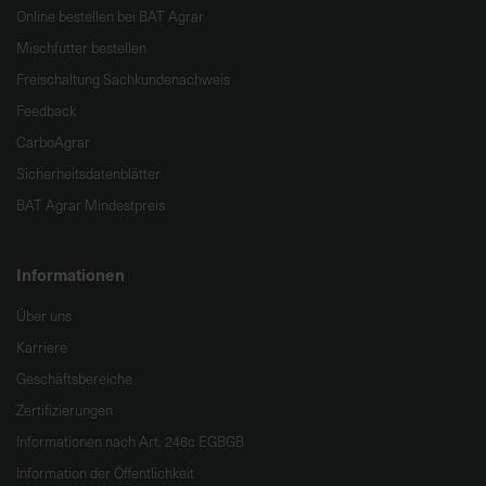
e
Online bestellen bei BAT Agrar
L
Mischfutter bestellen
i
Freischaltung Sachkundenachweis
e
Feedback
f
e
CarboAgrar
r
Sicherheitsdatenblätter
u
BAT Agrar Mindestpreis
n
g
Informationen
Über uns
Karriere
Geschäftsbereiche
Zertifizierungen
Informationen nach Art. 246c EGBGB
Information der Öffentlichkeit