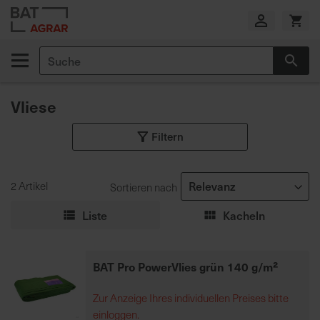
Zum
Inhalt
springen
Suche
Suc
E
i
Vliese
g
e
Filtern
n
e
P
r
2 Artikel
Sortieren nach
o
Liste
Kacheln
d
u
k
BAT Pro PowerVlies grün 140 g/m²
t
i
Zur Anzeige Ihres individuellen Preises bitte
o
einloggen.
n