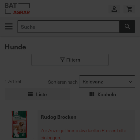
Zum
Inhalt
springen
Suche
Suc
E
i
Hunde
g
e
Filtern
n
e
P
r
1 Artikel
Sortieren nach
o
Liste
Kacheln
d
u
k
Rudog Brocken
t
i
Zur Anzeige Ihres individuellen Preises bitte
o
einloggen.
n