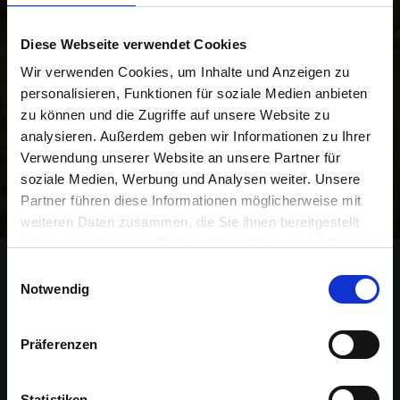
Diese Webseite verwendet Cookies
R
Unser kostenloser Newsletter informiert Sie regelmäßig
e
Wir verwenden Cookies, um Inhalte und Anzeigen zu
über Aktionen, Neuigkeiten zu Produkten und
g
personalisieren, Funktionen für soziale Medien anbieten
pflanzenbaulichen Empfehlungen. Die Abmeldung ist
i
zu können und die Zugriffe auf unsere Website zu
jederzeit möglich.
o
analysieren. Außerdem geben wir Informationen zu Ihrer
n
Verwendung unserer Website an unsere Partner für
a
Abonnieren
soziale Medien, Werbung und Analysen weiter. Unsere
l
Partner führen diese Informationen möglicherweise mit
v
weiteren Daten zusammen, die Sie ihnen bereitgestellt
o
haben oder die sie im Rahmen Ihrer Nutzung der Dienste
r
gesammelt haben.
O
Einwilligungsauswahl
Kontakt
Notwendig
r
BAT Agrar GmbH & Co. KG
t
Bahnhofsallee 44
Präferenzen
23909 Ratzeburg
S
c
Deutschland
Statistiken