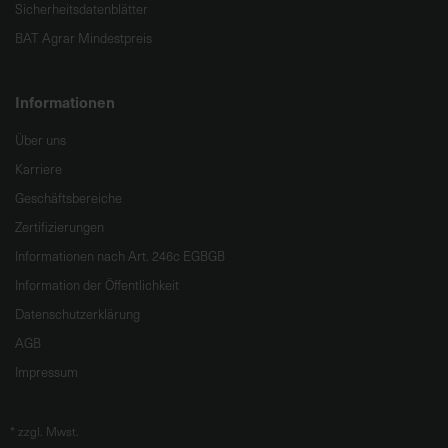
Sicherheitsdatenblätter
e
L
BAT Agrar Mindestpreis
i
e
Informationen
f
e
Über uns
r
Karriere
u
Geschäftsbereiche
n
g
Zertifizierungen
Informationen nach Art. 246c EGBGB
Information der Öffentlichkeit
Datenschutzerklärung
AGB
Impressum
*
zzgl. Mwst.