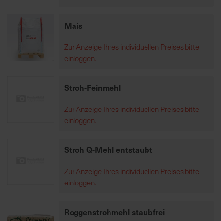
Mais
K
o
Zur Anzeige Ihres individuellen Preises bitte
m
einloggen.
p
e
t
Stroh-Feinmehl
e
n
Zur Anzeige Ihres individuellen Preises bitte
t
einloggen.
e
B
Stroh Q-Mehl entstaubt
e
r
Zur Anzeige Ihres individuellen Preises bitte
a
einloggen.
t
u
n
Roggenstrohmehl staubfrei
g