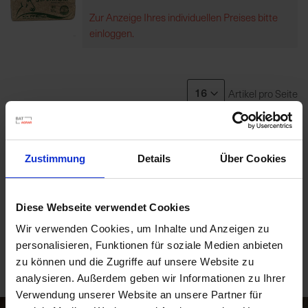
Zur Anzeige Ihres individuellen Preises bitte
einloggen.
R
e
g
i
Artikel pro Seite
o
n
Produkte vergleichen
a
l
Sie haben keine Artikel zum Vergleichen.
Zustimmung
Details
Über Cookies
v
o
r
Diese Webseite verwendet Cookies
Produkte vergleichen
O
r
Wir verwenden Cookies, um Inhalte und Anzeigen zu
Sie haben keine Artikel zum Vergleichen.
t
personalisieren, Funktionen für soziale Medien anbieten
zu können und die Zugriffe auf unsere Website zu
S
analysieren. Außerdem geben wir Informationen zu Ihrer
c
Verwendung unserer Website an unsere Partner für