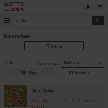
Zum
Inhalt
springen
Suche
Suc
E
i
Kaninchen
g
e
Filtern
n
e
P
r
5 Artikel
Sortieren nach
o
Liste
Kacheln
d
u
k
Mais / 25kg
t
i
Zur Anzeige Ihres individuellen Preises bitte
o
einloggen.
n