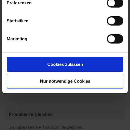
Präferenzen
Normi Lämmermilch LAKI
Statistiken
Zur Anzeige Ihres individuellen Preises bitte
einloggen.
Marketing
1
2
Artikel pro Seite
Weiter
Cookies zulassen
Produkte vergleichen
Nur notwendige Cookies
Sie haben keine Artikel zum Vergleichen.
Produkte vergleichen
Sie haben keine Artikel zum Vergleichen.