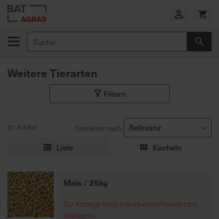
Zum
Inhalt
springen
Suche
Suc
E
i
Weitere Tierarten
g
e
Filtern
n
e
P
r
31 Artikel
Sortieren nach
o
Liste
Kacheln
d
u
k
Mais / 25kg
t
i
Zur Anzeige Ihres individuellen Preises bitte
o
einloggen.
n