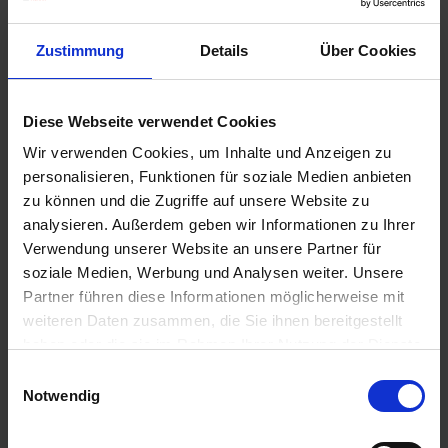
e
Zur Anzeige Ihres individuellen Preises bitte
L
Zustimmung
Details
Über Cookies
einloggen.
i
e
f
Mais
Diese Webseite verwendet Cookies
e
r
Wir verwenden Cookies, um Inhalte und Anzeigen zu
Zur Anzeige Ihres individuellen Preises bitte
u
personalisieren, Funktionen für soziale Medien anbieten
einloggen.
n
zu können und die Zugriffe auf unsere Website zu
g
analysieren. Außerdem geben wir Informationen zu Ihrer
K+S Salzleckstein
Verwendung unserer Website an unsere Partner für
soziale Medien, Werbung und Analysen weiter. Unsere
Zur Anzeige Ihres individuellen Preises bitte
Partner führen diese Informationen möglicherweise mit
einloggen.
weiteren Daten zusammen, die Sie ihnen bereitgestellt
haben oder die sie im Rahmen Ihrer Nutzung der Dienste
Rudog Brocken
gesammelt haben.
Einwilligungsauswahl
Notwendig
Zur Anzeige Ihres individuellen Preises bitte
einloggen.