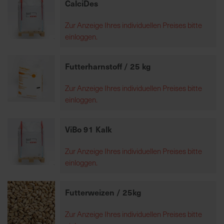
CalciDes
Zur Anzeige Ihres individuellen Preises bitte
R
einloggen.
e
g
i
Futterharnstoff / 25 kg
o
n
Zur Anzeige Ihres individuellen Preises bitte
a
einloggen.
l
v
ViBo 91 Kalk
o
r
Zur Anzeige Ihres individuellen Preises bitte
O
einloggen.
r
t
Futterweizen / 25kg
S
Zur Anzeige Ihres individuellen Preises bitte
c