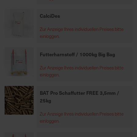
CalciDes
K
o
Zur Anzeige Ihres individuellen Preises bitte
m
einloggen.
p
e
t
Futterharnstoff / 1000kg Big Bag
e
n
Zur Anzeige Ihres individuellen Preises bitte
t
einloggen.
e
B
BAT Pro Schaffutter FREE 3,5mm /
e
25kg
r
a
Zur Anzeige Ihres individuellen Preises bitte
t
einloggen.
u
n
g