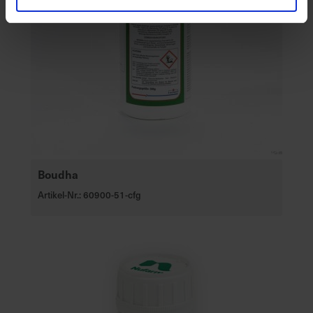
Boudha
Artikel-Nr.: 60900-51-cfg