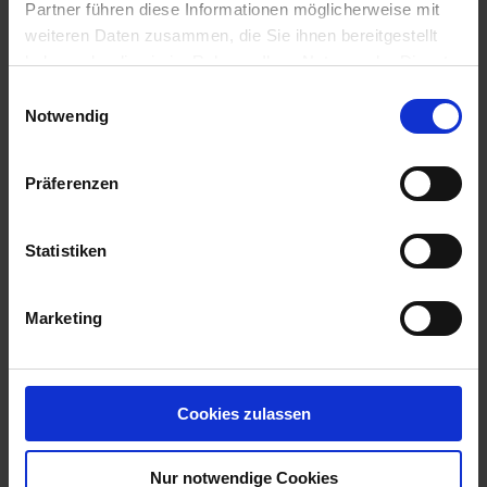
Partner führen diese Informationen möglicherweise mit
weiteren Daten zusammen, die Sie ihnen bereitgestellt
haben oder die sie im Rahmen Ihrer Nutzung der Dienste
gesammelt haben.
Einwilligungsauswahl
Notwendig
Präferenzen
Fabulis OD / 10 l
Artikel-Nr.: 62240-01
Statistiken
Ähnliche Produkte
Marketing
Cookies zulassen
Nur notwendige Cookies