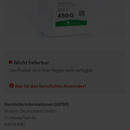
K
o
m
p
e
Zum
t
Anfang
e
der
Nicht lieferbar
n
Bildgalerie
t
springen
Das Produkt ist in Ihrer Region nicht verfügbar.
e
B
Nur für den beruflichen Anwender!
e
r
a
Herstellerinformationen (GPSR)
t
Nufarm Deutschland GmbH
u
Im MediaPark 6b
n
50670 Köln
g