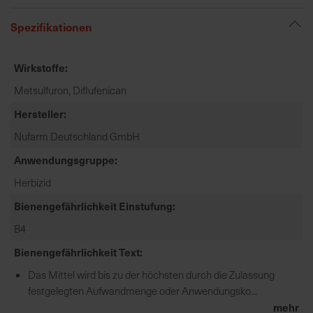
e
Spezifikationen
L
i
e
Wirkstoffe
f
Metsulfuron, Diflufenican
e
r
Hersteller
u
Nufarm Deutschland GmbH
n
g
Anwendungsgruppe
Herbizid
Bienengefährlichkeit Einstufung
B4
Bienengefährlichkeit Text
Das Mittel wird bis zu der höchsten durch die Zulassung
festgelegten Aufwandmenge oder Anwendungsko...
mehr