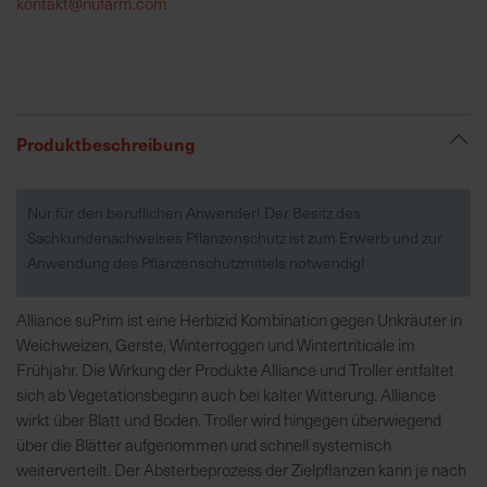
kontakt@nufarm.com
R
e
g
i
Produktbeschreibung
o
n
a
Nur für den beruflichen Anwender! Der Besitz des
l
Sachkundenachweises Pflanzenschutz ist zum Erwerb und zur
v
Anwendung des Pflanzenschutzmittels notwendig!
o
r
Alliance suPrim ist eine Herbizid Kombination gegen Unkräuter in
O
Weichweizen, Gerste, Winterroggen und Wintertriticale im
r
Frühjahr. Die Wirkung der Produkte Alliance und Troller entfaltet
t
sich ab Vegetationsbeginn auch bei kalter Witterung. Alliance
wirkt über Blatt und Boden. Troller wird hingegen überwiegend
S
über die Blätter aufgenommen und schnell systemisch
c
weiterverteilt. Der Absterbeprozess der Zielpflanzen kann je nach