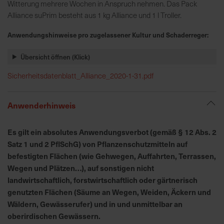
h
Witterung mehrere Wochen in Anspruch nehmen. Das Pack
n
Alliance suPrim besteht aus 1 kg Alliance und 1 l Troller.
e
Anwendungshinweise pro zugelassener Kultur und Schaderreger:
l
l
Übersicht öffnen (Klick)
e
u
Sicherheitsdatenblatt_Alliance_2020-1-31.pdf
n
d
Anwenderhinweis
z
u
v
Es gilt ein absolutes Anwendungsverbot (gemäß § 12 Abs. 2
e
Satz 1 und 2 PflSchG) von Pflanzenschutzmitteln auf
r
befestigten Flächen (wie Gehwegen, Auffahrten, Terrassen,
l
Wegen und Plätzen…), auf sonstigen nicht
ä
landwirtschaftlich, forstwirtschaftlich oder gärtnerisch
s
genutzten Flächen (Säume an Wegen, Weiden, Äckern und
s
Wäldern, Gewässerufer) und in und unmittelbar an
i
oberirdischen Gewässern.
g