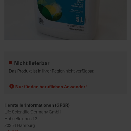
K
o
m
p
e
Zum
t
Anfang
e
der
Nicht lieferbar
n
Bildgalerie
t
springen
Das Produkt ist in Ihrer Region nicht verfügbar.
e
B
Nur für den beruflichen Anwender!
e
r
a
Herstellerinformationen (GPSR)
t
Life Scientific Germany GmbH
u
Hohe Bleichen 12
n
20354 Hamburg
g