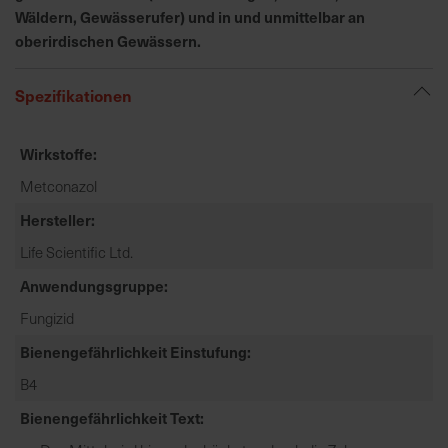
Wäldern, Gewässerufer) und in und unmittelbar an
e
L
oberirdischen Gewässern.
i
e
Spezifikationen
f
e
Wirkstoffe
r
u
Metconazol
n
Hersteller
g
Life Scientific Ltd.
Anwendungsgruppe
Fungizid
Bienengefährlichkeit Einstufung
B4
Bienengefährlichkeit Text