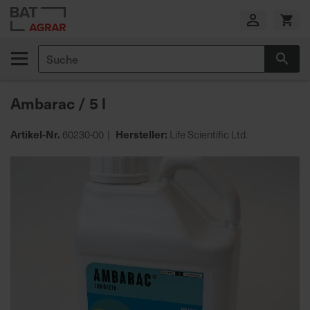
Zum
Inhalt
springen
Suche
Suc
E
i
Ambarac / 5 l
g
e
n
Artikel-Nr.
Hersteller:
60230-00
Life Scientific Ltd.
e
Zum
P
Ende
r
der
o
Bildgalerie
d
springen
u
k
t
i
o
n