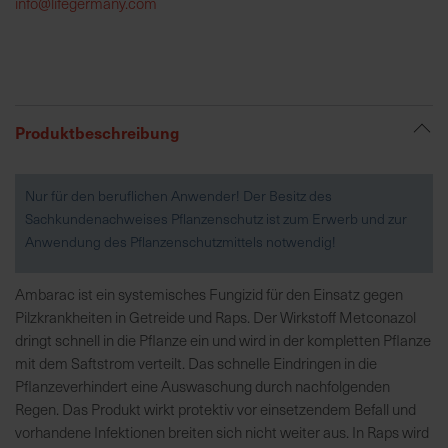
info@lifegermany.com
R
e
g
i
Produktbeschreibung
o
n
a
Nur für den beruflichen Anwender! Der Besitz des
l
Sachkundenachweises Pflanzenschutz ist zum Erwerb und zur
v
Anwendung des Pflanzenschutzmittels notwendig!
o
r
Ambarac ist ein systemisches Fungizid für den Einsatz gegen
O
Pilzkrankheiten in Getreide und Raps. Der Wirkstoff Metconazol
r
dringt schnell in die Pflanze ein und wird in der kompletten Pflanze
t
mit dem Saftstrom verteilt. Das schnelle Eindringen in die
Pflanzeverhindert eine Auswaschung durch nachfolgenden
S
Regen. Das Produkt wirkt protektiv vor einsetzendem Befall und
c
vorhandene Infektionen breiten sich nicht weiter aus. In Raps wird