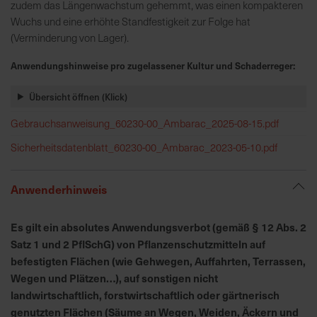
h
zudem das Längenwachstum gehemmt, was einen kompakteren
n
Wuchs und eine erhöhte Standfestigkeit zur Folge hat
e
(Verminderung von Lager).
l
Anwendungshinweise pro zugelassener Kultur und Schaderreger:
l
e
Übersicht öffnen (Klick)
u
n
Gebrauchsanweisung_60230-00_Ambarac_2025-08-15.pdf
d
Sicherheitsdatenblatt_60230-00_Ambarac_2023-05-10.pdf
z
u
v
Anwenderhinweis
e
r
Es gilt ein absolutes Anwendungsverbot (gemäß § 12 Abs. 2
l
Satz 1 und 2 PflSchG) von Pflanzenschutzmitteln auf
ä
befestigten Flächen (wie Gehwegen, Auffahrten, Terrassen,
s
Wegen und Plätzen…), auf sonstigen nicht
s
landwirtschaftlich, forstwirtschaftlich oder gärtnerisch
i
genutzten Flächen (Säume an Wegen, Weiden, Äckern und
g