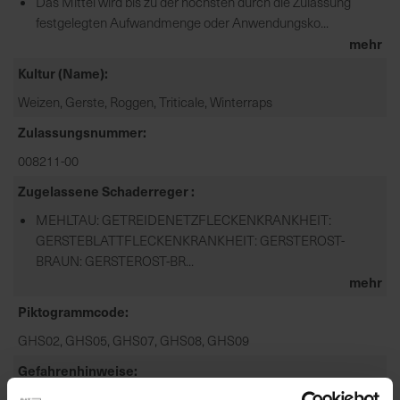
Das Mittel wird bis zu der höchsten durch die Zulassung
festgelegten Aufwandmenge oder Anwendungsko...
mehr
Kultur (Name)
Weizen, Gerste, Roggen, Triticale, Winterraps
Zulassungsnummer
008211-00
Zugelassene Schaderreger
MEHLTAU: GETREIDENETZFLECKENKRANKHEIT:
GERSTEBLATTFLECKENKRANKHEIT: GERSTEROST-
BRAUN: GERSTEROST-BR...
mehr
Piktogrammcode
GHS02, GHS05, GHS07, GHS08, GHS09
Gefahrenhinweise
EUH401-ZUR VERMEIDUNG VON RISIKEN FÜR MENSCH