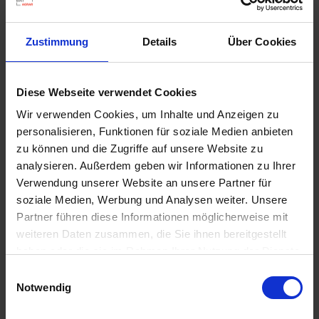
UND UMWELT DIE GEBRAUCHSANLEITUNG EINHALTEN.
H304-KANN...
Zustimmung
Details
Über Cookies
mehr
Signalword
Diese Webseite verwendet Cookies
GEFAHR
Wir verwenden Cookies, um Inhalte und Anzeigen zu
Sicherheitshinweise
personalisieren, Funktionen für soziale Medien anbieten
P101-IST ÄRZTLICHER RAT ERFORDERLICH,
zu können und die Zugriffe auf unsere Website zu
VERPACKUNG ODER KENNZEICHNUNGSETIKETT
analysieren. Außerdem geben wir Informationen zu Ihrer
BEREITHALTEN.
Verwendung unserer Website an unsere Partner für
P102-DARF...
soziale Medien, Werbung und Analysen weiter. Unsere
mehr
Partner führen diese Informationen möglicherweise mit
Zulassungsende
weiteren Daten zusammen, die Sie ihnen bereitgestellt
haben oder die sie im Rahmen Ihrer Nutzung der Dienste
15.03.2028
gesammelt haben.
Einwilligungsauswahl
Zulassungsanfang
Notwendig
28.07.2017