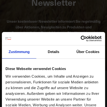
Newsletter
K
o
Unser kostenloser Newsletter informiert Sie regelmäßig
m
über Aktionen, Neuigkeiten zu Produkten und
p
pflanzenbaulichen Empfehlungen. Die Abmeldung ist
e
jederzeit möglich.
t
e
n
Zustimmung
Details
Über Cookies
Abonnieren
t
e
B
Diese Webseite verwendet Cookies
e
Wir verwenden Cookies, um Inhalte und Anzeigen zu
r
Kontakt
personalisieren, Funktionen für soziale Medien anbieten
a
zu können und die Zugriffe auf unsere Website zu
t
BAT Agrar GmbH & Co. KG
analysieren. Außerdem geben wir Informationen zu Ihrer
u
Bahnhofsallee 44
Verwendung unserer Website an unsere Partner für
n
23909 Ratzeburg
soziale Medien, Werbung und Analysen weiter. Unsere
g