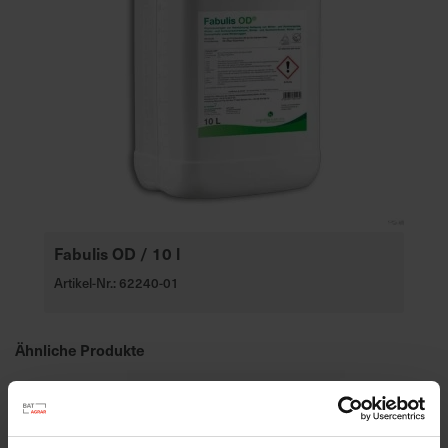
Fabulis OD / 10 l
Artikel-Nr.: 62240-01
Ähnliche Produkte