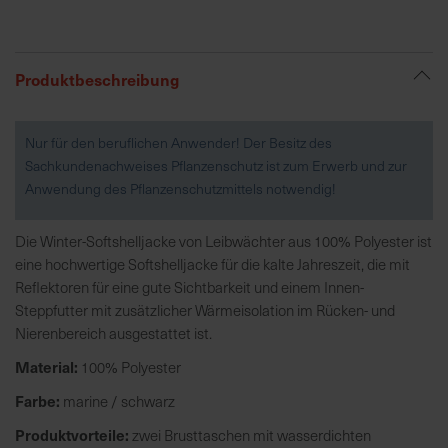
R
e
Produktbeschreibung
g
i
Nur für den beruflichen Anwender! Der Besitz des
o
Sachkundenachweises Pflanzenschutz ist zum Erwerb und zur
n
Anwendung des Pflanzenschutzmittels notwendig!
a
l
v
Die Winter-Softshelljacke von Leibwächter aus 100% Polyester ist
o
eine hochwertige Softshelljacke für die kalte Jahreszeit, die mit
r
Reflektoren für eine gute Sichtbarkeit und einem Innen-
O
Steppfutter mit zusätzlicher Wärmeisolation im Rücken- und
r
Nierenbereich ausgestattet ist.
t
Material:
100% Polyester
Farbe:
marine / schwarz
S
c
Produktvorteile:
zwei Brusttaschen mit wasserdichten