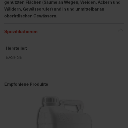
genutzten Flächen (Säume an Wegen, Weiden, Äckern und
e
Wäldern, Gewässerufer) und in und unmittelbar an
L
oberirdischen Gewässern.
i
e
Spezifikationen
f
e
r
Hersteller
u
BASF SE
n
g
Empfohlene Produkte