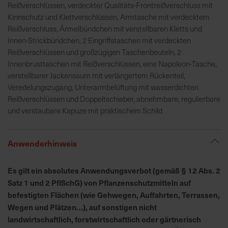
h
Reißverschlüssen, verdeckter Qualitäts-Frontreißverschluss mit
n
Kinnschutz und Klettverschlüssen, Armtasche mit verdecktem
e
Reißverschluss, Ärmelbündchen mit verstellbaren Kletts und
l
Innen-Strickbündchen, 2 Eingriffstaschen mit verdeckten
l
Reißverschlüssen und großzügigen Taschenbeuteln, 2
e
Innenbrusttaschen mit Reißverschlüssen, eine Napoleon-Tasche,
u
verstellbarer Jackensaum mit verlängertem Rückenteil,
n
Veredelungszugang, Unterarmbelüftung mit wasserdichten
d
Reißverschlüssen und Doppeltschieber, abnehmbare, regulierbare
z
und verstaubare Kapuze mit praktischem Schild
u
v
Anwenderhinweis
e
r
l
Es gilt ein absolutes Anwendungsverbot (gemäß § 12 Abs. 2
ä
Satz 1 und 2 PflSchG) von Pflanzenschutzmitteln auf
s
befestigten Flächen (wie Gehwegen, Auffahrten, Terrassen,
s
Wegen und Plätzen…), auf sonstigen nicht
i
landwirtschaftlich, forstwirtschaftlich oder gärtnerisch
g