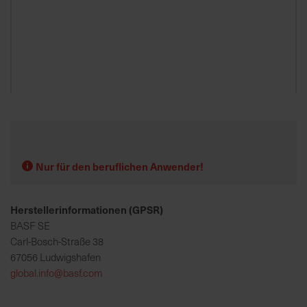
K
o
m
p
e
Zum
t
Anfang
e
der
n
Bildgalerie
t
springen
Nur für den beruflichen Anwender!
e
B
Herstellerinformationen (GPSR)
e
r
BASF SE
a
Carl-Bosch-Straße 38
t
67056 Ludwigshafen
u
global.info@basf.com
n
g