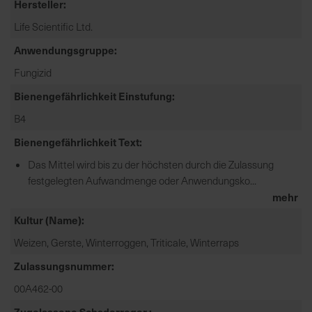
Hersteller
e
Life Scientific Ltd.
L
i
Anwendungsgruppe
e
Fungizid
f
e
Bienengefährlichkeit Einstufung
r
B4
u
n
Bienengefährlichkeit Text
g
Das Mittel wird bis zu der höchsten durch die Zulassung
festgelegten Aufwandmenge oder Anwendungsko...
mehr
Kultur (Name)
Weizen, Gerste, Winterroggen, Triticale, Winterraps
Zulassungsnummer
00A462-00
Zugelassene Schaderreger