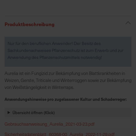
R
e
Produktbeschreibung
g
i
Nur für den beruflichen Anwender! Der Besitz des
o
Sachkundenachweises Pflanzenschutz ist zum Erwerb und zur
n
Anwendung des Pflanzenschutzmittels notwendig!
a
l
v
Aurelia ist ein Fungizid zur Bekämpfung von Blattkrankheiten in
o
Weizen, Gerste, Triticale und Winterroggen sowie zur Bekämpfung
r
von Weißstängeligkeit in Winterraps.
O
Anwendungshinweise pro zugelassener Kultur und Schaderreger:
r
t
Übersicht öffnen (Klick)
S
Gebrauchsanweisung_Aurelia_2021-03-23.pdf
c
Sicherheitsdatenblatt_60368-00_Aurelia_2022-11-29.pdf