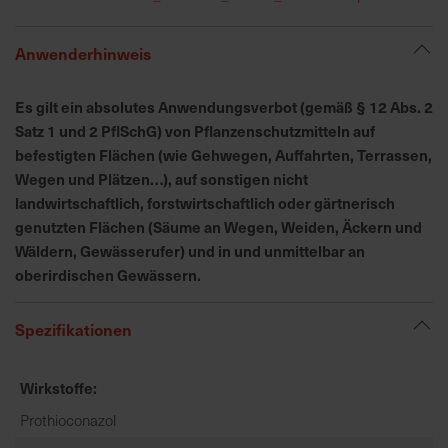
h
n
e
Anwenderhinweis
l
l
Es gilt ein absolutes Anwendungsverbot (gemäß § 12 Abs. 2
e
Satz 1 und 2 PflSchG) von Pflanzenschutzmitteln auf
u
befestigten Flächen (wie Gehwegen, Auffahrten, Terrassen,
n
Wegen und Plätzen…), auf sonstigen nicht
d
landwirtschaftlich, forstwirtschaftlich oder gärtnerisch
z
genutzten Flächen (Säume an Wegen, Weiden, Äckern und
u
Wäldern, Gewässerufer) und in und unmittelbar an
v
oberirdischen Gewässern.
e
r
l
Spezifikationen
ä
s
Wirkstoffe
s
i
Prothioconazol
g