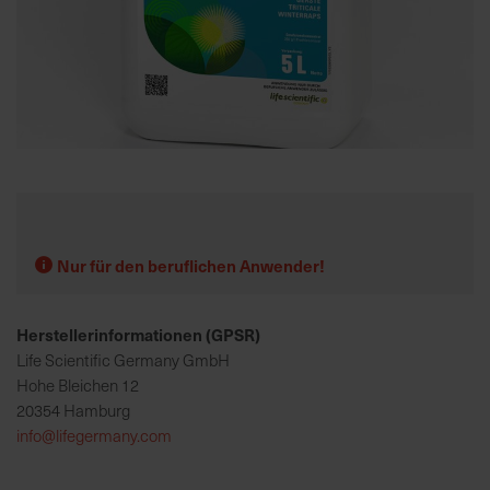
K
o
m
p
e
Zum
t
Anfang
e
der
n
Bildgalerie
t
springen
Nur für den beruflichen Anwender!
e
B
Herstellerinformationen (GPSR)
e
r
Life Scientific Germany GmbH
a
Hohe Bleichen 12
t
20354 Hamburg
u
info@lifegermany.com
n
g