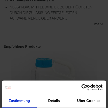
NB6641-DAS MITTEL WIRD BIS ZU DER HÖCHSTEN
DURCH DIE ZULASSUNG FESTGELEGTEN
AUFWANDMENGE ODER ANWEN...
mehr
Empfohlene Produkte
Zustimmung
Details
Über Cookies