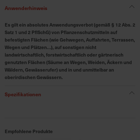
h
Anwenderhinweis
n
e
l
Es gilt ein absolutes Anwendungsverbot (gemäß § 12 Abs. 2
l
Satz 1 und 2 PflSchG) von Pflanzenschutzmitteln auf
e
befestigten Flächen (wie Gehwegen, Auffahrten, Terrassen,
u
Wegen und Plätzen…), auf sonstigen nicht
n
landwirtschaftlich, forstwirtschaftlich oder gärtnerisch
d
genutzten Flächen (Säume an Wegen, Weiden, Äckern und
z
Wäldern, Gewässerufer) und in und unmittelbar an
u
oberirdischen Gewässern.
v
e
Spezifikationen
r
l
ä
s
s
i
Empfohlene Produkte
g