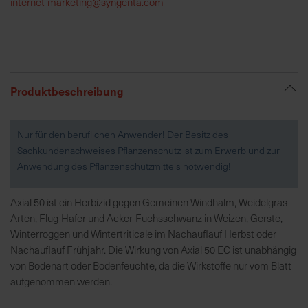
internet-marketing@syngenta.com
R
e
g
i
Produktbeschreibung
o
n
a
Nur für den beruflichen Anwender! Der Besitz des
l
Sachkundenachweises Pflanzenschutz ist zum Erwerb und zur
v
Anwendung des Pflanzenschutzmittels notwendig!
o
r
Axial 50 ist ein Herbizid gegen Gemeinen Windhalm, Weidelgras-
O
Arten, Flug-Hafer und Acker-Fuchsschwanz in Weizen, Gerste,
r
Winterroggen und Wintertriticale im Nachauflauf Herbst oder
t
Nachauflauf Frühjahr. Die Wirkung von Axial 50 EC ist unabhängig
von Bodenart oder Bodenfeuchte, da die Wirkstoffe nur vom Blatt
S
aufgenommen werden.
c