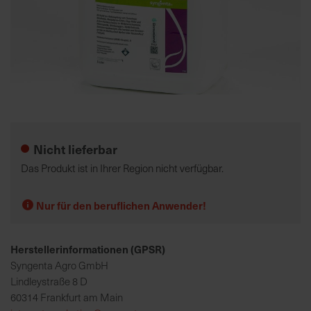
K
o
m
p
e
Zum
t
Anfang
e
der
Nicht lieferbar
n
Bildgalerie
t
springen
Das Produkt ist in Ihrer Region nicht verfügbar.
e
B
Nur für den beruflichen Anwender!
e
r
a
Herstellerinformationen (GPSR)
t
Syngenta Agro GmbH
u
Lindleystraße 8 D
n
60314 Frankfurt am Main
g