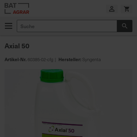
Zum
Inhalt
springen
Suche
Suc
E
i
Axial 50
g
e
n
Artikel-Nr.
Hersteller:
60385-02-cfg
Syngenta
e
Zum
P
Ende
r
der
o
Bildgalerie
d
springen
u
k
t
i
o
n