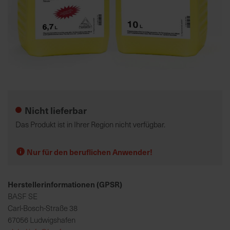
K
o
m
p
e
Zum
t
Anfang
e
der
Nicht lieferbar
n
Bildgalerie
t
springen
Das Produkt ist in Ihrer Region nicht verfügbar.
e
B
Nur für den beruflichen Anwender!
e
r
a
Herstellerinformationen (GPSR)
t
BASF SE
u
Carl-Bosch-Straße 38
n
67056 Ludwigshafen
g