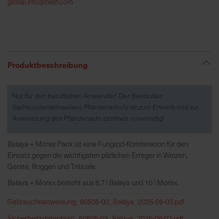
global.info@basf.com
R
e
g
i
Produktbeschreibung
o
n
a
Nur für den beruflichen Anwender! Der Besitz des
l
Sachkundenachweises Pflanzenschutz ist zum Erwerb und zur
v
Anwendung des Pflanzenschutzmittels notwendig!
o
r
Balaya + Morex Pack ist eine Fungizid-Kombination für den
O
Einsatz gegen die wichtigsten pilzlichen Erreger in Weizen,
r
Gerste, Roggen und Triticale.
t
Balaya + Morex besteht aus 6,7 l Balaya und 10 l Morex.
S
Gebrauchsanweisung_60505-03_Balaya_2025-06-03.pdf
c
Sicherheitsdatenblatt_60505-03_Balaya_2025-06-02.pdf