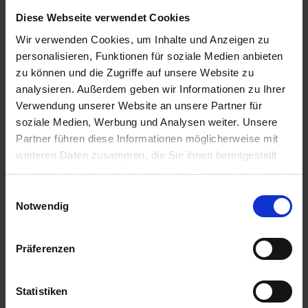
BEREITHALTEN.
Diese Webseite verwendet Cookies
P102-DARF...
mehr
Wir verwenden Cookies, um Inhalte und Anzeigen zu
personalisieren, Funktionen für soziale Medien anbieten
Zulassungsende
zu können und die Zugriffe auf unsere Website zu
31.10.2028
analysieren. Außerdem geben wir Informationen zu Ihrer
Verwendung unserer Website an unsere Partner für
Zulassungsanfang
soziale Medien, Werbung und Analysen weiter. Unsere
22.12.2020
Partner führen diese Informationen möglicherweise mit
Zulassungsstatus
weiteren Daten zusammen, die Sie ihnen bereitgestellt
haben oder die sie im Rahmen Ihrer Nutzung der Dienste
Zugelassen
gesammelt haben.
Einwilligungsauswahl
Zugelassene Schaderreger
Notwendig
BLATTFLECKENKRANKHEIT: GERSTE, ROST-BRAUN:
GERSTE, MEHLTAU: GETREIDE,
Präferenzen
NETZFLECKENKRANKHEIT: GERSTE,...
mehr
Anwendungsbestimmungen
Statistiken