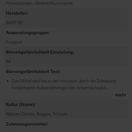
Pyraclostrobin, Mefentrifluconazole
e
L
Hersteller
i
BASF SE
e
f
Anwendungsgruppe
e
Fungizid
r
Bienengefährlichkeit Einstufung
u
n
B4
g
Bienengefährlichkeit Text
Das Mittel wird bis zu der höchsten durch die Zulassung
festgelegten Aufwandmenge oder Anwendungsko...
mehr
Kultur (Name)
Weizen, Gerste, Roggen, Triticale
Zulassungsnummer