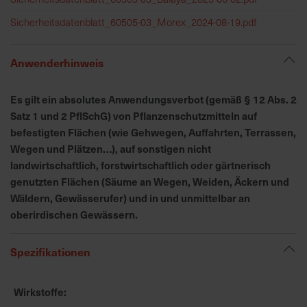
h
n
Sicherheitsdatenblatt_60505-03_Morex_2024-08-19.pdf
e
l
Anwenderhinweis
l
e
u
Es gilt ein absolutes Anwendungsverbot (gemäß § 12 Abs. 2
n
Satz 1 und 2 PflSchG) von Pflanzenschutzmitteln auf
d
befestigten Flächen (wie Gehwegen, Auffahrten, Terrassen,
z
Wegen und Plätzen…), auf sonstigen nicht
u
landwirtschaftlich, forstwirtschaftlich oder gärtnerisch
v
genutzten Flächen (Säume an Wegen, Weiden, Äckern und
e
Wäldern, Gewässerufer) und in und unmittelbar an
r
oberirdischen Gewässern.
l
ä
Spezifikationen
s
s
i
Wirkstoffe
g