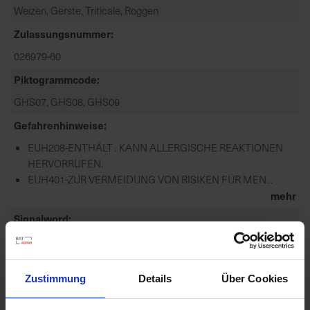
Weizen, Gerste, Triticale, Roggen
Zulassungsnummer
026979-60
Piktogrammcode
GHS07, GHS08, GHS09
Gefahrenhinweise
EUH208-ENTHÄLT . KANN ALLERGISCHE REAKTIONEN
HERVORRUFEN.
EUH401-ZUR VERMEIDUNG VON RISIKEN FÜR MEN...
mehr
Signalword
ACHTUNG
Sicherheitshinweise
Zustimmung
Details
Über Cookies
P101-IST ÄRZTLICHER RAT ERFORDERLICH,
VERPACKUNG ODER KENNZEICHNUNGSETIKETT