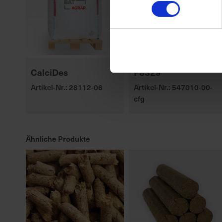
CalciDes
P8329
Artikel-Nr.: 28112-06
Artikel-Nr.: 547010-00-
cfg
Ähnliche Produkte