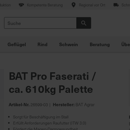
duktion
Kompetente Beratung
Regional vor Ort
Schne
Suche
Suche
Geflügel
Rind
Schwein
Beratung
Übe
BAT Pro Faserati /
ca. 610kg Palette
Artikel-Nr.
Hersteller:
26599-03
BAT Agrar
Sorgt für Beschäftigung im Stall
Erfüllt Anforderungen Raufutter (ITW 3.0)
Fördert die Magen-Darmgesundheit