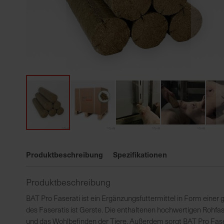
Zum
Anfang
Produktbeschreibung
Spezifikationen
der
Bildgalerie
Produktbeschreibung
springen
BAT Pro Faserati ist ein Ergänzungsfuttermittel in Form eine
des Faseratis ist Gerste. Die enthaltenen hochwertigen Rohf
und das Wohlbefinden der Tiere. Außerdem sorgt BAT Pro Faser