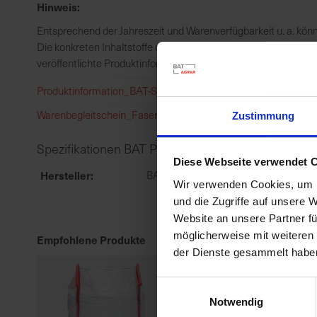
Hinweis:
Entsprechend der Jahreszeit und Warenverfügbarkeit u. a. kö
Die konkreten Inhaltstoffe des Futters entnehmen Sie bitte de
veröffentlichte Produktinformation entspricht der Zusammense
Produktinformation_BAT-Schaffutter_2023-12-04.pdf
Warenbegleitschein_Faserati_2021-06-04.pdf
Zustimmung
Spezifikationen BAT Pro Faserati / ca. 610kg Palett
Diese Webseite verwendet 
Hersteller
BAT Agrar GmbH & Co.KG
Wir verwenden Cookies, um I
und die Zugriffe auf unsere 
Website an unsere Partner fü
möglicherweise mit weiteren
Empfohlene Produkte
der Dienste gesammelt habe
Einwilligungsauswahl
Notwendig