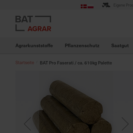
Zum
Eigene Pro
Inhalt
springen
Agrarkunststoffe
Pflanzenschutz
Saatgut
Startseite
BAT Pro Faserati / ca. 610kg Palette
Zum
Ende
der
Bildgalerie
springen