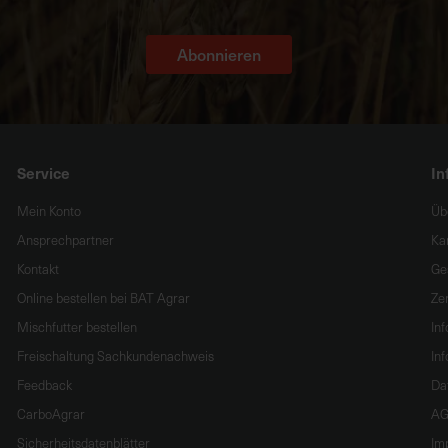
Abonnieren
Service
In
Mein Konto
Üb
Ansprechpartner
Ka
Kontakt
Ge
Online bestellen bei BAT Agrar
Zer
Mischfutter bestellen
In
Freischaltung Sachkundenachweis
Inf
Feedback
Da
CarboAgrar
AG
Sicherheitsdatenblätter
Im