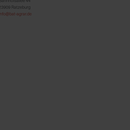
Bahnhofsallee 44
23909 Ratzeburg
info@bat-agrar.de