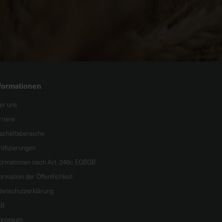
formationen
er uns
rriere
schäftsbereiche
tifizierungen
formationen nach Art. 246c EGBGB
ormation der Öffentlichkeit
tenschutzerklärung
B
pressum