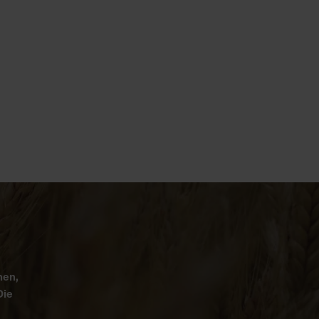
nen,
Die