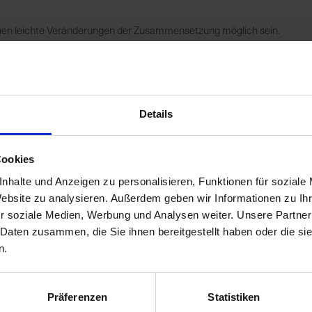
nnen leichte Veränderungen der Zusammensetzung möglich sein.
r Deklaration auf jedem ausgelieferten Futtersack. Die
tzung zum Zeitpunkt der Veröffentlichung.
Details
e
Cookies
nhalte und Anzeigen zu personalisieren, Funktionen für soziale
Website zu analysieren. Außerdem geben wir Informationen zu I
r soziale Medien, Werbung und Analysen weiter. Unsere Partner
 Daten zusammen, die Sie ihnen bereitgestellt haben oder die s
n.
Präferenzen
Statistiken