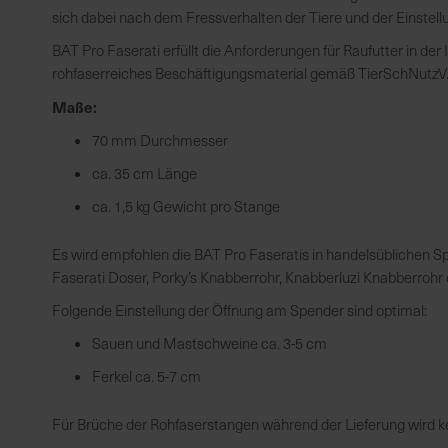
sich dabei nach dem Fressverhalten der Tiere und der Einstell
BAT Pro Faserati erfüllt die Anforderungen für Raufutter in der
rohfaserreiches Beschäftigungsmaterial gemäß TierSchNutzV
Maße:
70 mm Durchmesser
ca. 35 cm Länge
ca. 1,5 kg Gewicht pro Stange
Es wird empfohlen die BAT Pro Faseratis in handelsüblichen Spe
Faserati Doser, Porky’s Knabberrohr, Knabberluzi Knabberrohr o
Folgende Einstellung der Öffnung am Spender sind optimal:
Sauen und Mastschweine ca. 3-5 cm
Ferkel ca. 5-7 cm
Für Brüche der Rohfaserstangen während der Lieferung wird