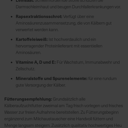
h
Darmschleimhaut und beugen Durchfallerkrankungen vor.
n
e
Rapsextraktionsschrot:
Verfügt über eine
l
Aminosäurenzusammensetzung, die von Kälbern gut
l
verwertet werden kann.
e
Kartoffeleiweiß:
Ist hochverdaulich und ein
u
hervorragender Proteinlieferant mit essentiellen
n
Aminosäuren.
d
z
Vitamine A, D und E:
Für Wachstum, Immunabwehr und
u
Zellschutz.
v
Mineralstoffe und Spurenelemente:
für eine rundum
e
gute Versorgung der Kälber.
r
l
Fütterungsempfehlung:
Grundsätzlich alle
ä
Kälberaufzuchtfutter zweimal am Tag frisch vorlegen und frisches
s
Wasser zur freien Aufnahme bereitstellen. Zu Fütterungsbeginn
s
ergänzend zum Milchaustauscher eine Handvoll füttern und
i
Menge langsam steigern. Zusätzlich qualitativ hochwertiges Heu
g