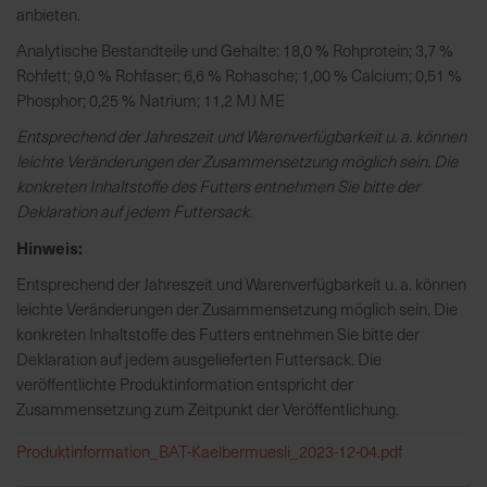
anbieten.
e
L
Analytische Bestandteile und Gehalte: 18,0 % Rohprotein; 3,7 %
i
Rohfett; 9,0 % Rohfaser; 6,6 % Rohasche; 1,00 % Calcium; 0,51 %
e
Phosphor; 0,25 % Natrium; 11,2 MJ ME
f
Entsprechend der Jahreszeit und Warenverfügbarkeit u. a. können
e
leichte Veränderungen der Zusammensetzung möglich sein. Die
r
konkreten Inhaltstoffe des Futters entnehmen Sie bitte der
u
Deklaration auf jedem Futtersack.
n
g
Hinweis:
Entsprechend der Jahreszeit und Warenverfügbarkeit u. a. können
leichte Veränderungen der Zusammensetzung möglich sein. Die
konkreten Inhaltstoffe des Futters entnehmen Sie bitte der
Deklaration auf jedem ausgelieferten Futtersack. Die
veröffentlichte Produktinformation entspricht der
Zusammensetzung zum Zeitpunkt der Veröffentlichung.
Produktinformation_BAT-Kaelbermuesli_2023-12-04.pdf