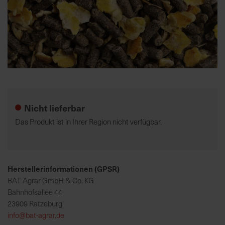
K
o
m
p
e
Zum
t
Anfang
e
der
Nicht lieferbar
n
Bildgalerie
t
springen
Das Produkt ist in Ihrer Region nicht verfügbar.
e
B
e
r
Herstellerinformationen (GPSR)
a
BAT Agrar GmbH & Co. KG
t
Bahnhofsallee 44
u
23909 Ratzeburg
n
info@bat-agrar.de
g