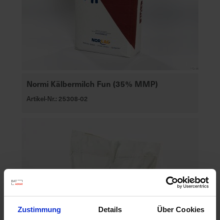
Normi Kälbermilch Fun (35% MMP)
Artikel-Nr.: 25308-02
Zustimmung
Details
Über Cookies