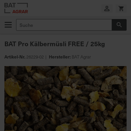
Zum
Inhalt
springen
Suche
Suc
E
i
BAT Pro Kälbermüsli FREE / 25kg
g
e
n
Artikel-Nr.
Hersteller:
26229-02
BAT Agrar
e
Zum
P
Ende
r
der
o
Bildgalerie
d
springen
u
k
t
i
o
n