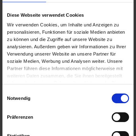
Diese Webseite verwendet Cookies
Wir verwenden Cookies, um Inhalte und Anzeigen zu
personalisieren, Funktionen für soziale Medien anbieten
zu können und die Zugriffe auf unsere Website zu
analysieren. Außerdem geben wir Informationen zu Ihrer
P8329
Verwendung unserer Website an unsere Partner für
soziale Medien, Werbung und Analysen weiter. Unsere
Artikel-Nr.: 547010-00-cfg
Partner führen diese Informationen möglicherweise mit
weiteren Daten zusammen, die Sie ihnen bereitgestellt
haben oder die sie im Rahmen Ihrer Nutzung der Dienste
Ähnliche Produkte
gesammelt haben.
Einwilligungsauswahl
Notwendig
Präferenzen
Statistiken