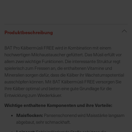
R
e
g
Produktbeschreibung
i
o
BAT Pro Kälbermüsli FREE wird in Kombination mit einem
n
hochwertigen Milchaustauscher gefüttert. Das Müsli erfüllt vor
a
allem zwei wichtige Funktionen. Die interessante Struktur regt
l
spielerisch zum Fressen an, die enthaltenen Vitamine und
v
Mineralien sorgen dafür, dass die Kälber ihr Wachstumspotential
o
ausschöpfen können. Mit BAT Kälbermüsli FREE versorgen Sie
r
Ihre Kälber optimal und bieten eine gute Grundlage für die
O
Entwicklung zum Wiederkäuer.
r
t
Wichtige enthaltene Komponenten und ihre Vorteile:
Maisflocken:
Pansenschonend wird Maisstärke langsam
S
abgebaut, sehr schmackhaft.
c
Leinsaat:
Schleimfördernde Stoffe schützen die