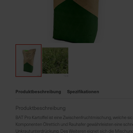
Zum
Anfang
Produktbeschreibung
Spezifikationen
der
Bildgalerie
Produktbeschreibung
springen
BAT Pro Kartoffel ist eine Zwischenfruchtmischung, welche si
Komponenten Ölrettich und Rauhafer gewährleisten eine schne
Unkrautunterdrückung. Des Weiteren eignet sich die Mischung 