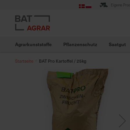
Zum
Eigene Pro
Inhalt
springen
Agrarkunststoffe
Pflanzenschutz
Saatgut
BAT Pro Kartoffel / 25kg
Startseite
Zum
Ende
der
Bildgalerie
springen