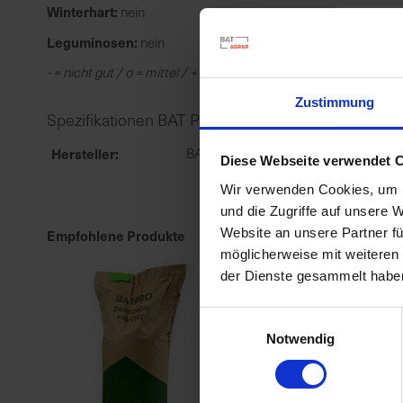
Winterhart:
nein
Leguminosen:
nein
- = nicht gut / o = mittel / + = gut / ++ sehr gut
Zustimmung
Spezifikationen BAT Pro Kartoffel / 25kg
Hersteller
BAT Agrar GmbH & Co.KG
Diese Webseite verwendet 
Wir verwenden Cookies, um I
und die Zugriffe auf unsere 
Website an unsere Partner fü
Empfohlene Produkte
möglicherweise mit weiteren
der Dienste gesammelt habe
Einwilligungsauswahl
Notwendig