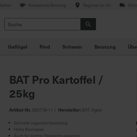
duktion
Kompetente Beratung
Regional vor Ort
Schne
Suche
Suche
Geflügel
Rind
Schwein
Beratung
Übe
BAT Pro Kartoffel /
25kg
Artikel-Nr.
Hersteller:
550779-11
BAT Agrar
Schnelle Jugendentwicklung
Hohe Biomasse
Auch für leichte Standorte geeignet