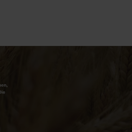
nen,
Die