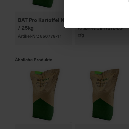
BAT Pro Kartoffel N+
P8329
/ 25kg
Artikel-Nr.: 547010-00-
cfg
Artikel-Nr.: 550778-11
Ähnliche Produkte