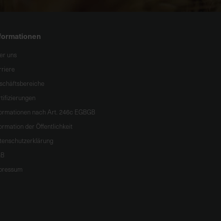
formationen
er uns
rriere
schäftsbereiche
tifizierungen
formationen nach Art. 246c EGBGB
ormation der Öffentlichkeit
tenschutzerklärung
B
pressum