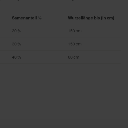
Samenanteil %
Wurzellänge bis (in cm)
30 %
150 cm
30 %
150 cm
40 %
80 cm