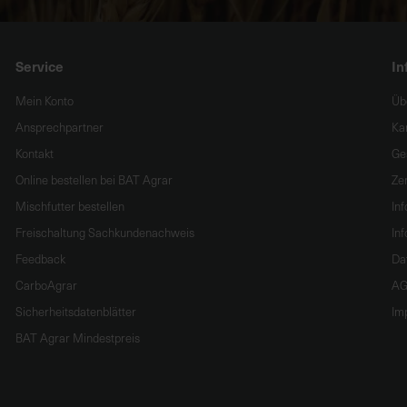
Service
In
Mein Konto
Üb
Ansprechpartner
Ka
Kontakt
Ge
Online bestellen bei BAT Agrar
Zer
Mischfutter bestellen
In
Freischaltung Sachkundenachweis
Inf
Feedback
Da
CarboAgrar
AG
Sicherheitsdatenblätter
Im
BAT Agrar Mindestpreis