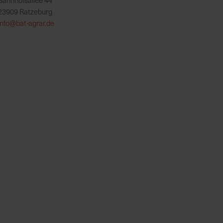
Bahnhofsallee 44
23909 Ratzeburg
info@bat-agrar.de