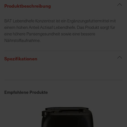
Produktbeschreibung
R
BAT Lebendhefe Konzentrat ist ein Ergänzungsfuttermittel mit
e
einem hohen Anteil Actisaf Lebendhefe. Das Produkt sorgt für
g
eine höhere Pansengesundheit sowie eine bessere
i
Nährstoffaufnahme.
o
n
a
Spezifikationen
l
v
o
r
O
Empfohlene Produkte
r
t
S
c