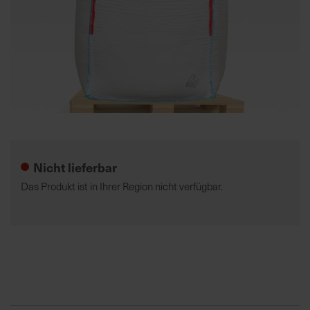
K
o
m
p
e
t
Zum
e
Anfang
n
der
t
Nicht lieferbar
Bildgalerie
e
springen
Das Produkt ist in Ihrer Region nicht verfügbar.
B
e
r
a
t
u
n
g