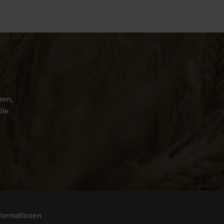
nen,
Die
formationen