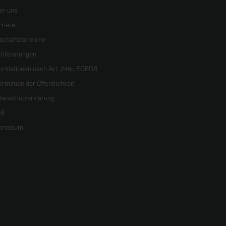
er uns
rriere
schäftsbereiche
tifizierungen
formationen nach Art. 246c EGBGB
ormation der Öffentlichkeit
tenschutzerklärung
B
pressum