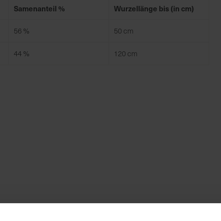
Samenanteil %
Wurzellänge bis (in cm)
56 %
50 cm
44 %
120 cm