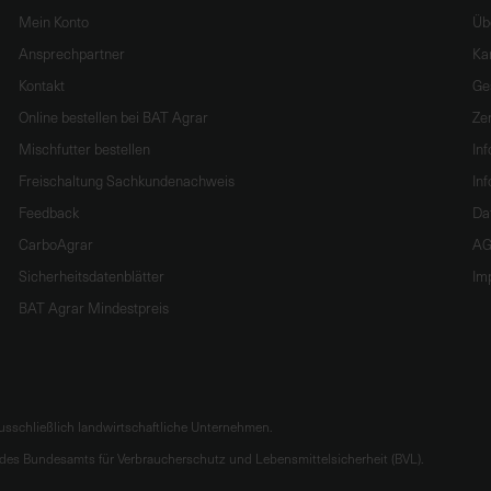
Mein Konto
Üb
Ansprechpartner
Ka
Kontakt
Ge
Online bestellen bei BAT Agrar
Zer
Mischfutter bestellen
In
Freischaltung Sachkundenachweis
Inf
Feedback
Da
CarboAgrar
AG
Sicherheitsdatenblätter
Im
BAT Agrar Mindestpreis
sschließlich landwirtschaftliche Unternehmen.
es Bundesamts für Verbraucherschutz und Lebensmittelsicherheit (BVL).