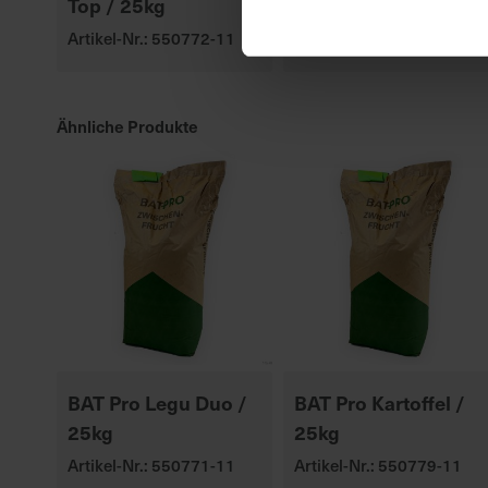
Top / 25kg
Artikel-Nr.: 547010-00-
cfg
Artikel-Nr.: 550772-11
Ähnliche Produkte
BAT Pro Legu Duo /
BAT Pro Kartoffel /
25kg
25kg
Artikel-Nr.: 550771-11
Artikel-Nr.: 550779-11