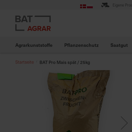
Zum
Eigene Pro
Inhalt
springen
Agrarkunststoffe
Pflanzenschutz
Saatgut
Startseite
BAT Pro Mais spät / 25kg
Zum
Ende
der
Bildgalerie
springen