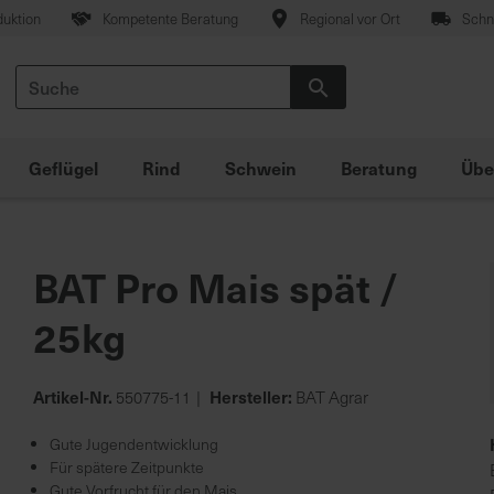
duktion
Kompetente Beratung
Regional vor Ort
Schne
Suche
Suche
Geflügel
Rind
Schwein
Beratung
Übe
BAT Pro Mais spät /
25kg
Artikel-Nr.
Hersteller:
550775-11
BAT Agrar
Gute Jugendentwicklung
Für spätere Zeitpunkte
Gute Vorfrucht für den Mais