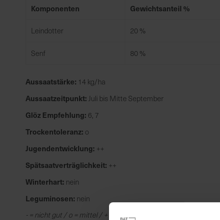
Komponenten
Gewichtsanteil %
Leindotter
20 %
Senf
80 %
Aussaatstärke:
14 kg/ha
Aussaatzeitpunkt:
Juli bis Mitte September
Glöz Empfehlung:
6, 7
Trockentoleranz:
o
Jugendentwicklung:
++
Spätsaatverträglichkeit:
++
Winterhart:
nein
Leguminosen:
nein
- = nicht gut / o = mittel / + = gut / ++ sehr gut