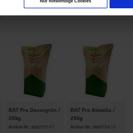
Nur notwendige Cookies
BAT Pro Dauergrün /
BAT Pro Alexelia /
25kg
25kg
Artikel-Nr.: 550777-11
Artikel-Nr.: 550773-11