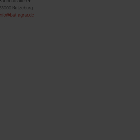
Bahnhofsallee 44
23909 Ratzeburg
info@bat-agrar.de