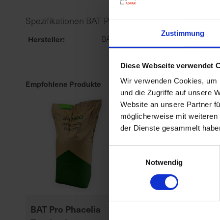
Spezifikationen BAT Pro Mais spät / 25kg
Zustimmung
Hersteller
BAT Agrar GmbH & Co.KG
Diese Webseite verwendet 
Wir verwenden Cookies, um I
Empfohlene Produkte
und die Zugriffe auf unsere 
Website an unsere Partner fü
möglicherweise mit weiteren
der Dienste gesammelt habe
Einwilligungsauswahl
Notwendig
BAT Pro Phacelia
P8329