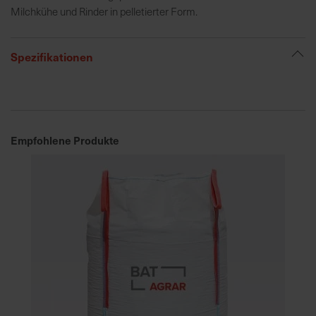
Milchkühe und Rinder in pelletierter Form.
R
e
Spezifikationen
g
i
o
n
a
Empfohlene Produkte
l
v
o
r
O
r
t
S
c