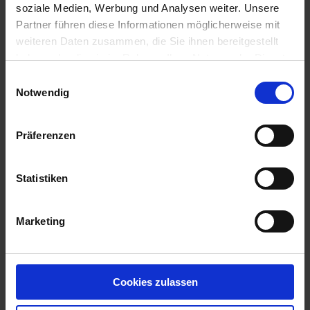
soziale Medien, Werbung und Analysen weiter. Unsere
Partner führen diese Informationen möglicherweise mit
weiteren Daten zusammen, die Sie ihnen bereitgestellt
haben oder die sie im Rahmen Ihrer Nutzung der Dienste
gesammelt haben.
Einwilligungsauswahl
Notwendig
Präferenzen
BAT Pro Min.R 7566
Statistiken
Artikel-Nr.: 22528-02
Marketing
Cookies zulassen