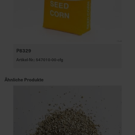
e
L
i
e
f
e
r
P8329
u
Artikel-Nr.: 547010-00-cfg
n
g
Ähnliche Produkte