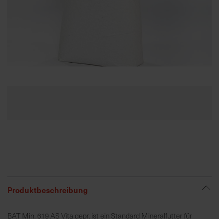
K
o
m
p
e
Zum
t
Anfang
e
der
n
Bildgalerie
t
springen
e
B
e
r
a
t
Produktbeschreibung
u
n
BAT Min. 619 AS Vita gepr. ist ein Standard Mineralfutter für
g