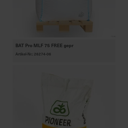
h
n
e
l
l
e
u
BAT Pro MLF 75 FREE gepr
n
d
Artikel-Nr.: 26274-06
z
u
v
e
r
l
ä
s
s
i
g