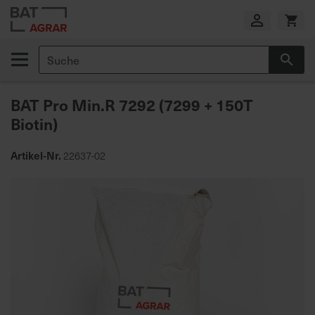
Zum
Inhalt
springen
Suche
Suc
E
i
BAT Pro Min.R 7292 (7299 + 150T
g
e
Biotin)
n
e
Artikel-Nr.
22637-02
P
r
Zum
o
Ende
d
der
u
Bildgalerie
k
springen
t
i
o
n