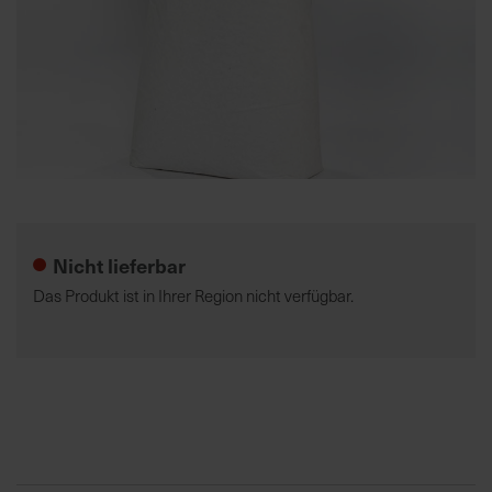
K
o
m
p
e
t
Zum
e
Anfang
n
der
t
Nicht lieferbar
Bildgalerie
e
springen
Das Produkt ist in Ihrer Region nicht verfügbar.
B
e
r
a
t
u
n
g