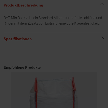
Produktbeschreibung
R
BAT Min.R 7292 ist ein Standard Mineralfutter für Milchkühe und
e
Rinder mit dem Zusatz von Biotin für eine gute Klauenfestigkeit.
g
i
o
Spezifikationen
n
a
l
v
o
Empfohlene Produkte
r
O
r
t
S
c