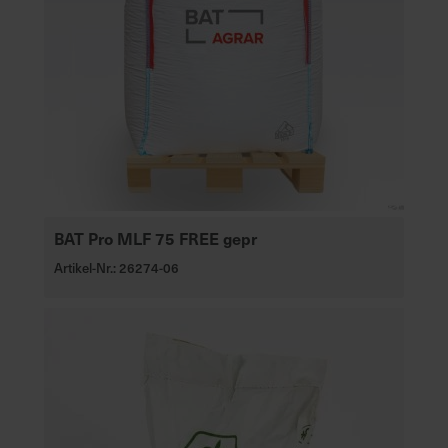
h
n
e
l
l
e
u
n
d
z
u
BAT Pro MLF 75 FREE gepr
v
Artikel-Nr.: 26274-06
e
r
l
ä
s
s
i
g