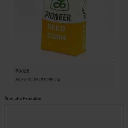
e
L
i
e
f
e
r
u
n
g
P8329
Artikel-Nr.: 547010-00-cfg
Ähnliche Produkte