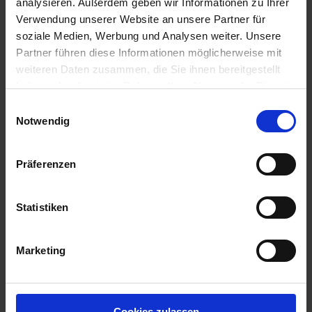
analysieren. Außerdem geben wir Informationen zu Ihrer
Verwendung unserer Website an unsere Partner für
soziale Medien, Werbung und Analysen weiter. Unsere
Partner führen diese Informationen möglicherweise mit
weiteren Daten zusammen, die Sie ihnen bereitgestellt
haben oder die sie im Rahmen Ihrer Nutzung der Dienste
gesammelt haben.
Einwilligungsauswahl
Notwendig
Präferenzen
Statistiken
Marketing
BAT Pro Min.R 6760 AS Euterfit ohne Phosphor /
25kg
Artikel-Nr.: 22676-02
Cookies zulassen