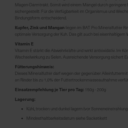
Magen-Darmtrakt. Somit wird einem Mangel durch geringere B
sichergestellt. Für die Verfügbarkeit im Organismus und Wec
Bindungsform entscheidend.
Kupfer, Zink und Mangan
liegen im BAT Pro Mineralfutter Ri
optimale Versorgung der Kuh. Das gilt auch bei eisenhaltigem 
Vitamin E
Vitamin E stärkt die Abwehrkräfte und wirkt antioxidativ. Im K
Wechselwirkung zu Selen. Ausreichende Versorgung sichert E
Fütterungshinweis:
Dieses Mineralfutter darf wegen der gegenüber Alleinfutterm
an Rinder bis zu 1,0% der Futtertrockenmasseaufnahme verfüt
Einsatzempfehlung je Tier pro Tag:
150g - 200g
Lagerung:
Kühl, trocken und dunkel lagern (vor Sonneneinstrahlun
Mindesthaltbarkeitsdatum siehe Sacketikett