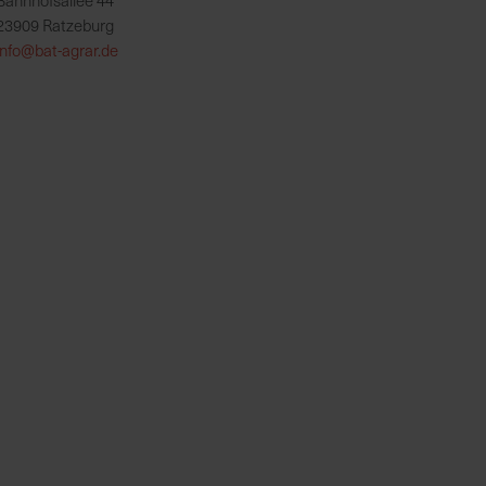
Bahnhofsallee 44
23909 Ratzeburg
info@bat-agrar.de