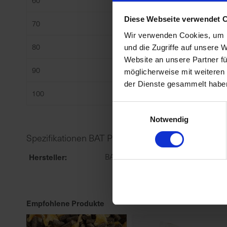
60
9
Diese Webseite verwendet 
70
10,5
Wir verwenden Cookies, um I
80
12
und die Zugriffe auf unsere 
Website an unsere Partner fü
90
13,5
möglicherweise mit weiteren
der Dienste gesammelt habe
100
15
Einwilligungsauswahl
Notwendig
Spezifikationen BAT Pro Min.R 7299 gran / 25kg
Hersteller
BAT Agrar GmbH & Co.KG
Empfohlene Produkte