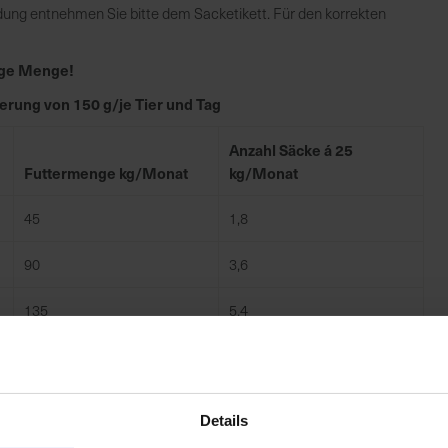
dung entnehmen Sie bitte dem Sacketikett. Für den korrekten
tige Menge!
terung von 150 g/je Tier und Tag
Anzahl Säcke á 25
Futtermenge kg/Monat
kg/Monat
45
1,8
90
3,6
135
5,4
180
7,2
225
9
Details