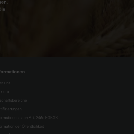
nen,
Die
formationen
er uns
rriere
schäftsbereiche
tifizierungen
formationen nach Art. 246c EGBGB
ormation der Öffentlichkeit