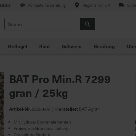
duktion
Kompetente Beratung
Regional vor Ort
Schne
Suche
Suche
Geflügel
Rind
Schwein
Beratung
Übe
BAT Pro Min.R 7299
gran / 25kg
Artikel-Nr.
Hersteller:
22683-02
BAT Agrar
Mit Hydroxy-Spurenelementen
Preiswerte Grundausstattung
Granulierte Struktur