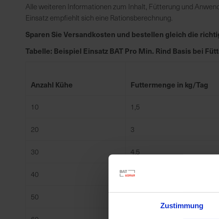
Alle weiteren Informationen zum Inhalt, Fütterung und Anwen
Einsatz empfiehlt sich eine Rationsberechnung.
Sparen Sie Versandkosten und bestellen gleich die rich
Tabelle: Beispiel Einsatz BAT Pro Min. Rind Basis bei Füt
Anzahl Kühe
Futtermenge in kg/Tag
10
1,5
20
3
30
4,5
40
6
50
7,5
Zustimmung