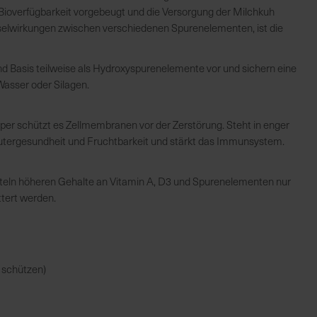
ioverfügbarkeit vorgebeugt und die Versorgung der Milchkuh
hselwirkungen zwischen verschiedenen Spurenelementen, ist die
nd Basis teilweise als Hydroxyspurenelemente vor und sichern eine
Wasser oder Silagen.
örper schützt es Zellmembranen vor der Zerstörung. Steht in enger
utergesundheit und Fruchtbarkeit und stärkt das Immunsystem.
itteln höheren Gehalte an Vitamin A, D3 und Spurenelementen nur
tert werden.
g schützen)