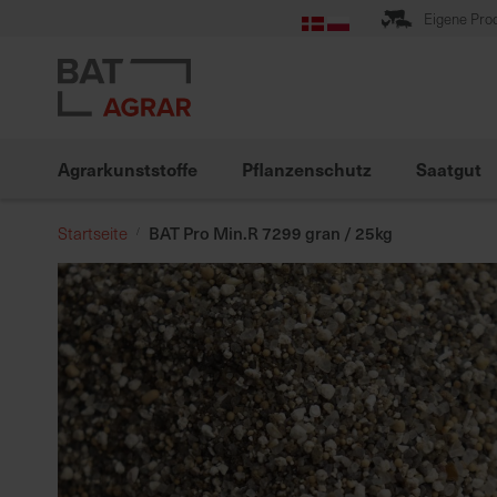
Zum
Eigene Pro
Inhalt
springen
Agrarkunststoffe
Pflanzenschutz
Saatgut
BAT Pro Min.R 7299 gran / 25kg
Startseite
Zum
Ende
der
Bildgalerie
springen