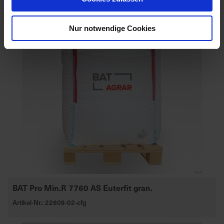
Nur notwendige Cookies
BAT Pro Min.R 7760 AS Euterfit gran.
Artikel-Nr.: 22609-02-cfg