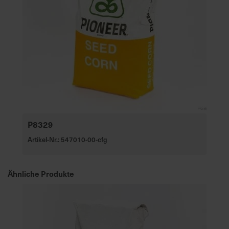
e
L
i
e
f
e
r
u
n
g
P8329
Artikel-Nr.: 547010-00-cfg
Ähnliche Produkte