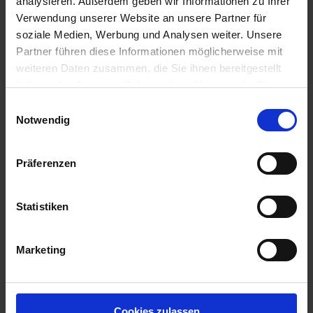
analysieren. Außerdem geben wir Informationen zu Ihrer
Verwendung unserer Website an unsere Partner für
soziale Medien, Werbung und Analysen weiter. Unsere
Partner führen diese Informationen möglicherweise mit
weiteren Daten zusammen, die Sie ihnen bereitgestellt
haben oder die sie im Rahmen Ihrer Nutzung der Dienste
gesammelt haben.
Einwilligungsauswahl
Notwendig
Präferenzen
Statistiken
Marketing
BAT Pro R 6566 TS o.P.
Artikel-Nr.: 22306-02
Cookies zulassen