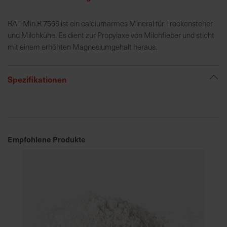
BAT Min.R 7566 ist ein calciumarmes Mineral für Trockensteher
R
und Milchkühe. Es dient zur Propylaxe von Milchfieber und sticht
e
mit einem erhöhten Magnesiumgehalt heraus.
g
i
o
Spezifikationen
n
a
l
v
o
Empfohlene Produkte
r
O
r
t
S
c