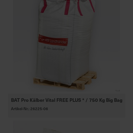
e
L
i
e
f
e
r
u
n
g
BAT Pro Kälber Vital FREE PLUS * / 750 Kg Big Bag
Artikel-Nr.: 26225-06