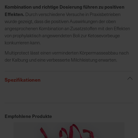
h
Kombination und richtige Dosierung führen zu positiven
n
Effekten.
Durch verschiedene Versuche in Praxisbetrieben
e
wurde gezeigt, dass die positiven Auswirkungen der oben
l
angesprochenen Kombination an Zusatzstoffen mit den Effekten
l
von prophylaktisch angewendeten Boli zur Ketosevorbeuge
e
konkurrieren kann.
u
n
Multiprotect lässt einen verminderten Körpermasseabbau nach
d
der Kalbung und eine verbesserte Milchleistung erwarten.
z
u
Spezifikationen
v
e
r
l
ä
s
Empfohlene Produkte
s
i
g