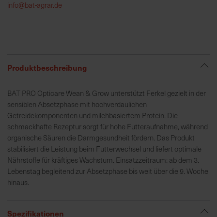
info@bat-agrar.de
R
e
g
i
Produktbeschreibung
o
n
a
BAT PRO Opticare Wean & Grow unterstützt Ferkel gezielt in der
l
sensiblen Absetzphase mit hochverdaulichen
v
Getreidekomponenten und milchbasiertem Protein. Die
o
schmackhafte Rezeptur sorgt für hohe Futteraufnahme, während
r
organische Säuren die Darmgesundheit fördern. Das Produkt
O
stabilisiert die Leistung beim Futterwechsel und liefert optimale
r
Nährstoffe für kräftiges Wachstum. Einsatzzeitraum: ab dem 3.
t
Lebenstag begleitend zur Absetzphase bis weit über die 9. Woche
hinaus.
S
c
Spezifikationen