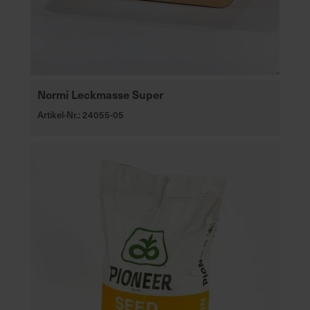
e
L
i
e
f
e
Normi Leckmasse Super
r
Artikel-Nr.: 24055-05
u
n
g