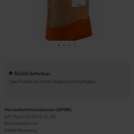
K
o
m
p
e
t
Zum
e
Anfang
n
der
t
Nicht lieferbar
Bildgalerie
e
springen
Das Produkt ist in Ihrer Region nicht verfügbar.
B
e
r
a
Herstellerinformationen (GPSR)
t
BAT Agrar GmbH & Co. KG
u
Bahnhofsallee 44
n
23909 Ratzeburg
g