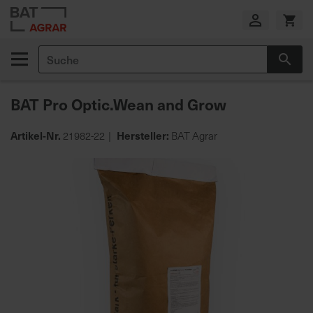
Zum
Inhalt
springen
Suche
Suc
E
i
BAT Pro Optic.Wean and Grow
g
e
n
Artikel-Nr.
Hersteller:
21982-22
BAT Agrar
e
Zum
P
Ende
r
der
o
Bildgalerie
d
springen
u
k
t
i
o
n