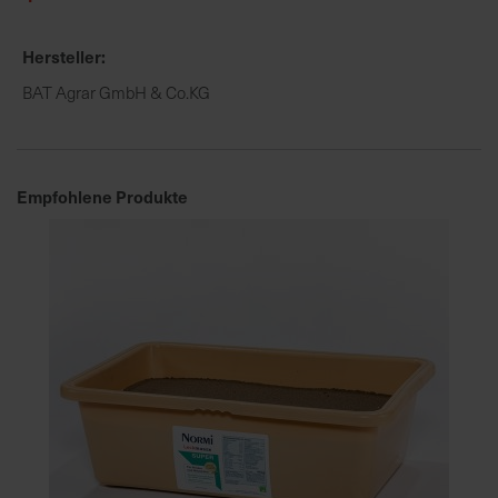
h
n
Hersteller
e
l
BAT Agrar GmbH & Co.KG
l
e
u
n
Empfohlene Produkte
d
z
u
v
e
r
l
ä
s
s
i
g