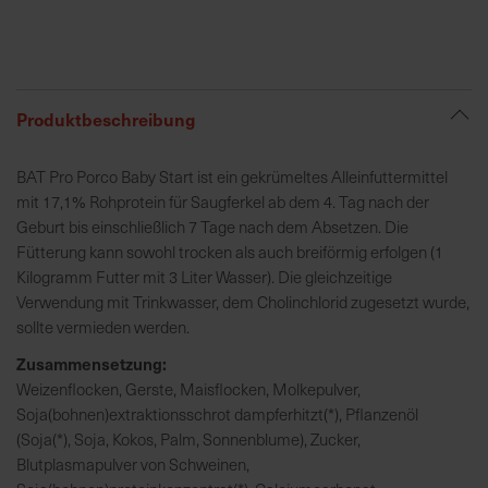
R
e
g
Produktbeschreibung
i
o
BAT Pro Porco Baby Start ist ein gekrümeltes Alleinfuttermittel
n
mit 17,1% Rohprotein für Saugferkel ab dem 4. Tag nach der
a
Geburt bis einschließlich 7 Tage nach dem Absetzen. Die
l
Fütterung kann sowohl trocken als auch breiförmig erfolgen (1
v
Kilogramm Futter mit 3 Liter Wasser). Die gleichzeitige
o
Verwendung mit Trinkwasser, dem Cholinchlorid zugesetzt wurde,
r
sollte vermieden werden.
O
r
Zusammensetzung:
t
Weizenflocken, Gerste, Maisflocken, Molkepulver,
Soja(bohnen)extraktionsschrot dampferhitzt(*), Pflanzenöl
(Soja(*), Soja, Kokos, Palm, Sonnenblume), Zucker,
S
Blutplasmapulver von Schweinen,
c