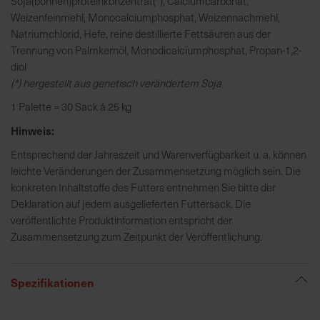
Soja(bohnen)proteinkonzentrat(*), Calciumcarbonat,
h
Weizenfeinmehl, Monocalciumphosphat, Weizennachmehl,
n
Natriumchlorid, Hefe, reine destillierte Fettsäuren aus der
e
Trennung von Palmkernöl, Monodicalciumphosphat, Propan-1,2-
l
diol
l
(*) hergestellt aus genetisch verändertem Soja
e
u
1 Palette = 30 Sack á 25 kg
n
Hinweis:
d
z
Entsprechend der Jahreszeit und Warenverfügbarkeit u. a. können
u
leichte Veränderungen der Zusammensetzung möglich sein. Die
v
konkreten Inhaltstoffe des Futters entnehmen Sie bitte der
e
Deklaration auf jedem ausgelieferten Futtersack. Die
r
veröffentlichte Produktinformation entspricht der
l
Zusammensetzung zum Zeitpunkt der Veröffentlichung.
ä
s
Spezifikationen
s
i
g