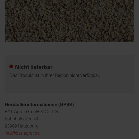
K
o
m
p
e
Zum
t
Anfang
e
der
Nicht lieferbar
n
Bildgalerie
t
springen
Das Produkt ist in Ihrer Region nicht verfügbar.
e
B
e
r
Herstellerinformationen (GPSR)
a
BAT Agrar GmbH & Co. KG
t
Bahnhofsallee 44
u
23909 Ratzeburg
n
info@bat-agrar.de
g