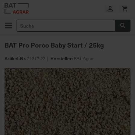
Zum
Inhalt
springen
Suche
Suc
E
i
BAT Pro Porco Baby Start / 25kg
g
e
n
Artikel-Nr.
Hersteller:
21317-22
BAT Agrar
e
Zum
P
Ende
r
der
o
Bildgalerie
d
springen
u
k
t
i
o
n