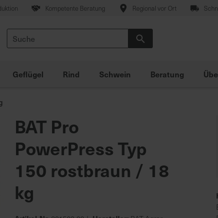
duktion
Kompetente Beratung
Regional vor Ort
Schne
Suche
Suche
Geflügel
Rind
Schwein
Beratung
Übe
g
BAT Pro
PowerPress Typ
150 rostbraun / 18
kg