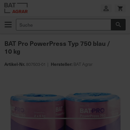
Zum
Inhalt
springen
Suche
Suc
E
i
BAT Pro PowerPress Typ 750 blau /
g
e
10 kg
n
e
Artikel-Nr.
Hersteller:
807503-01
BAT Agrar
P
r
Zum
o
Ende
d
der
u
Bildgalerie
k
springen
t
i
o
n