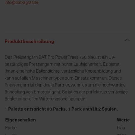
info@bat-agrar.de
R
e
g
i
Produktbeschreibung
o
n
Das Pressengarn BAT Pro PowerPress 750 blau ist ein UV-
a
beständiges Pressengarn mit hoher Laufsicherheit. Es bietet
l
Ihnen eine hohe Ballendichte, verlässliche Knotenbildung und
v
kann auf allen Maschinentypen zum Einsatz kommen. Dieses
o
Pressengarn ist der ideale Partner, wenn es um die hochwertige
r
Bündelung von Erntegut geht. So ist es der perfekte, zuverlässige
O
Begleiter bei allen Witterungsbedingungen.
r
t
1 Palette entspricht 80 Packs. 1 Pack enthält 2 Spulen.
Eigenschaften
Werte
S
Farbe
blau
c