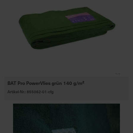
e
L
i
e
f
e
r
u
n
g
BAT Pro PowerVlies grün 140 g/m²
Artikel-Nr.: 855062-01-cfg