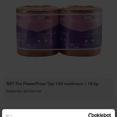
BAT Pro PowerPress Typ 150 rostbraun / 18 kg
Artikel-Nr.: 801503-02