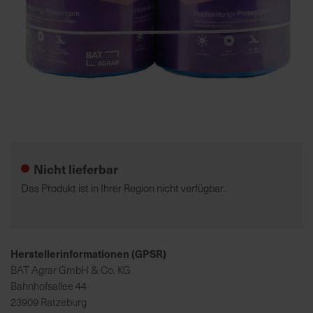
K
o
m
p
e
t
Zum
e
Anfang
n
der
t
Nicht lieferbar
Bildgalerie
e
springen
Das Produkt ist in Ihrer Region nicht verfügbar.
B
e
r
a
Herstellerinformationen (GPSR)
t
BAT Agrar GmbH & Co. KG
u
Bahnhofsallee 44
n
23909 Ratzeburg
g