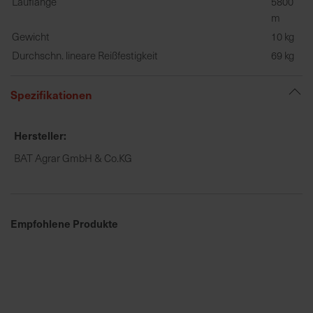
Lauflänge
5800
h
m
n
e
Gewicht
10 kg
l
Durchschn. lineare Reißfestigkeit
69 kg
l
e
Spezifikationen
u
n
d
Hersteller
z
BAT Agrar GmbH & Co.KG
u
v
e
r
Empfohlene Produkte
l
ä
s
s
i
g