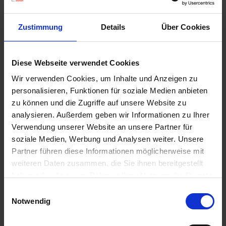
Zustimmung
Details
Über Cookies
Diese Webseite verwendet Cookies
Wir verwenden Cookies, um Inhalte und Anzeigen zu
personalisieren, Funktionen für soziale Medien anbieten
zu können und die Zugriffe auf unsere Website zu
analysieren. Außerdem geben wir Informationen zu Ihrer
Verwendung unserer Website an unsere Partner für
soziale Medien, Werbung und Analysen weiter. Unsere
Partner führen diese Informationen möglicherweise mit
weiteren Daten zusammen, die Sie ihnen bereitgestellt
BAT Pro PowerNet SMART weiß, Rand grün/blau
haben oder die sie im Rahmen Ihrer Nutzung der Dienste
Artikel-Nr.: 857004-01-cfg
gesammelt haben.
Einwilligungsauswahl
Notwendig
Ähnliche Produkte