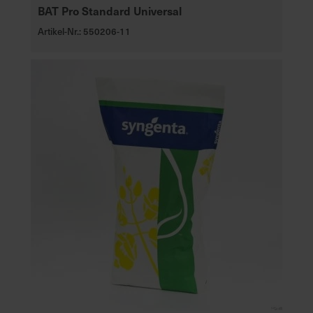
BAT Pro Standard Universal
e
L
Artikel-Nr.: 550206-11
i
e
f
e
r
u
n
g