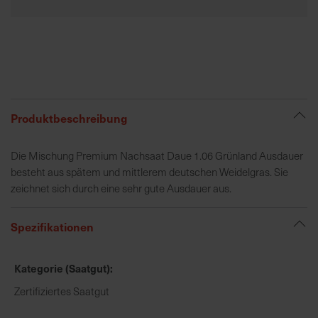
R
e
g
i
o
Produktbeschreibung
n
a
l
Die Mischung Premium Nachsaat Daue 1.06 Grünland Ausdauer
v
besteht aus spätem und mittlerem deutschen Weidelgras. Sie
o
zeichnet sich durch eine sehr gute Ausdauer aus.
r
O
Spezifikationen
r
t
Kategorie (Saatgut)
S
Zertifiziertes Saatgut
c