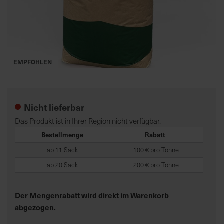
K
o
m
p
EMPFOHLEN
e
Zum
t
Anfang
e
der
Nicht lieferbar
n
Bildgalerie
t
springen
Das Produkt ist in Ihrer Region nicht verfügbar.
e
Bestellmenge
Rabatt
B
ab 11 Sack
100 € pro Tonne
e
r
ab 20 Sack
200 € pro Tonne
a
t
Der Mengenrabatt wird direkt im Warenkorb
u
abgezogen.
n
g