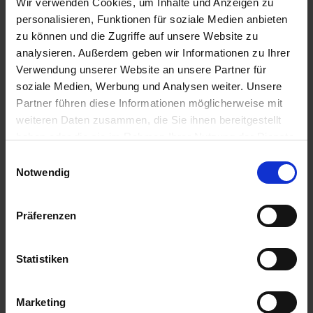
Wir verwenden Cookies, um Inhalte und Anzeigen zu
personalisieren, Funktionen für soziale Medien anbieten
EMPFOHLEN
zu können und die Zugriffe auf unsere Website zu
analysieren. Außerdem geben wir Informationen zu Ihrer
BAT Pro Standard GIIo
Verwendung unserer Website an unsere Partner für
Artikel-Nr.: 550203-11
soziale Medien, Werbung und Analysen weiter. Unsere
Partner führen diese Informationen möglicherweise mit
weiteren Daten zusammen, die Sie ihnen bereitgestellt
haben oder die sie im Rahmen Ihrer Nutzung der Dienste
gesammelt haben.
Einwilligungsauswahl
Notwendig
Präferenzen
Statistiken
Marketing