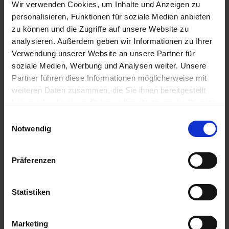
BAT Pro Min.R 7566
Wir verwenden Cookies, um Inhalte und Anzeigen zu
personalisieren, Funktionen für soziale Medien anbieten
Artikel-Nr.: 22528-02
zu können und die Zugriffe auf unsere Website zu
analysieren. Außerdem geben wir Informationen zu Ihrer
Verwendung unserer Website an unsere Partner für
soziale Medien, Werbung und Analysen weiter. Unsere
Partner führen diese Informationen möglicherweise mit
weiteren Daten zusammen, die Sie ihnen bereitgestellt
haben oder die sie im Rahmen Ihrer Nutzung der Dienste
gesammelt haben.
Einwilligungsauswahl
Notwendig
Präferenzen
Statistiken
Marketing