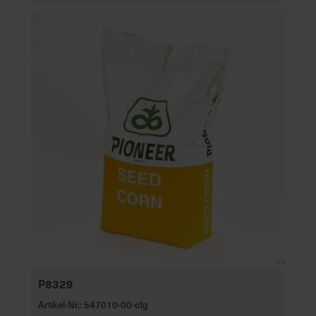
e
L
i
e
f
e
r
u
n
g
P8329
Artikel-Nr.: 547010-00-cfg