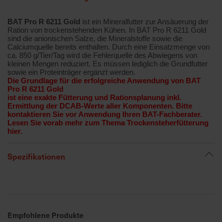
BAT Pro R 6211 Gold
ist ein Mineralfutter zur Ansäuerung der
R
Ration von trockenstehenden Kühen. In BAT Pro R 6211 Gold
e
sind die anionischen Salze, die Mineralstoffe sowie die
Calciumquelle bereits enthalten. Durch eine Einsatzmenge von
g
ca. 850 g/Tier/Tag wird die Fehlerquelle des Abwiegens von
i
kleinen Mengen reduziert. Es müssen lediglich die Grundfutter
o
sowie ein Proteinträger ergänzt werden.
Die Grundlage für die erfolgreiche Anwendung von BAT
n
Pro R 6211 Gold
a
ist eine exakte Fütterung und Rationsplanung inkl.
l
Ermittlung der DCAB-Werte aller Komponenten. Bitte
kontaktieren Sie vor Anwendung Ihren BAT-Fachberater.
v
Lesen Sie vorab mehr zum Thema Trockensteherfütterung
o
hier.
r
O
Spezifikationen
r
t
S
c
Empfohlene Produkte