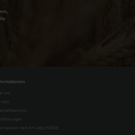
nen,
Die
formationen
er uns
rriere
schäftsbereiche
tifizierungen
formationen nach Art. 246c EGBGB