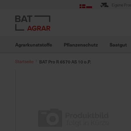
Zum
Eigene Pro
Inhalt
springen
Agrarkunststoffe
Pflanzenschutz
Saatgut
Startseite
BAT Pro R 6570 AS 10 o.P.
Zum
Ende
der
Bildgalerie
springen