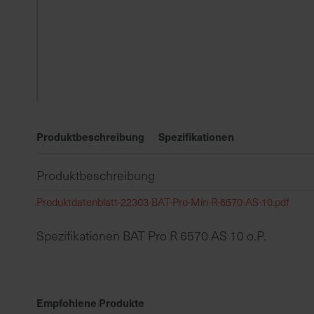
Zum
Anfang
Produktbeschreibung
Spezifikationen
der
Bildgalerie
Produktbeschreibung
springen
Produktdatenblatt-22303-BAT-Pro-Min-R-6570-AS-10.pdf
Spezifikationen BAT Pro R 6570 AS 10 o.P.
Empfohlene Produkte