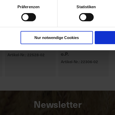
Präferenzen
Statistiken
Nur notwendige Cookies
BAT Pro Min.R 7566
BAT Pro R 6566 TS
o.P.
Artikel-Nr.: 22528-02
Artikel-Nr.: 22306-02
Newsletter