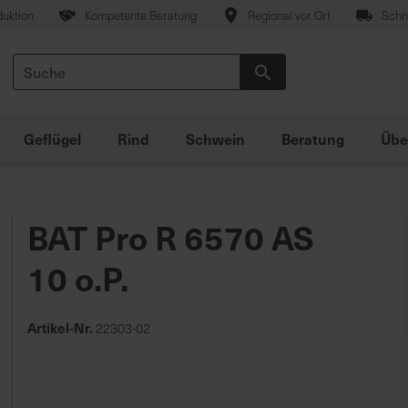
duktion
Kompetente Beratung
Regional vor Ort
Schne
Suche
Suche
Geflügel
Rind
Schwein
Beratung
Übe
BAT Pro R 6570 AS
10 o.P.
Artikel-Nr.
22303-02