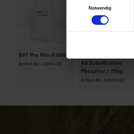
Einwilligungsauswahl
Notwendig
BAT Pro Min.R 6080
BAT Pro Min.R 6760
AS Euterfit ohne
Artikel-Nr.: 22880-02
Phosphor / 25kg
Artikel-Nr.: 22676-02