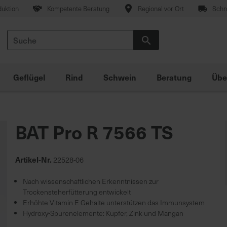
duktion
Kompetente Beratung
Regional vor Ort
Schne
Suche
Suche
Geflügel
Rind
Schwein
Beratung
Übe
BAT Pro R 7566 TS
Artikel-Nr.
22528-06
Nach wissenschaftlichen Erkenntnissen zur
Trockensteherfütterung entwickelt
Erhöhte Vitamin E Gehalte unterstützen das Immunsystem
Hydroxy-Spurenelemente: Kupfer, Zink und Mangan