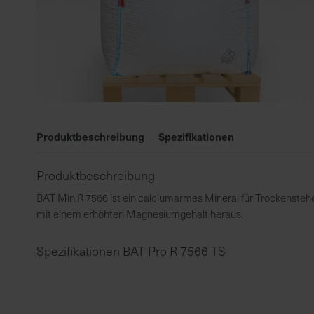
Zum
Anfang
Produktbeschreibung
Spezifikationen
der
Bildgalerie
Produktbeschreibung
springen
BAT Min.R 7566 ist ein calciumarmes Mineral für Trockensteher
mit einem erhöhten Magnesiumgehalt heraus.
Spezifikationen BAT Pro R 7566 TS