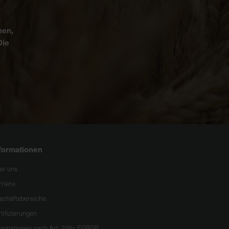
nen,
Die
formationen
er uns
rriere
schäftsbereiche
tifizierungen
formationen nach Art. 246c EGBGB