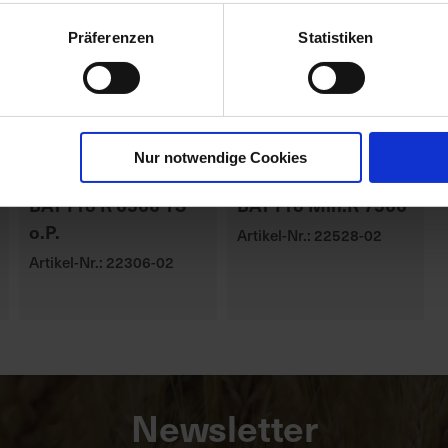
Präferenzen
Statistiken
Nur notwendige Cookies
BAT Pro R 6566 TS
BAT Pro Min.R 7566
o.P.
Artikel-Nr.: 22528-02
Artikel-Nr.: 22306-02
Newsletter