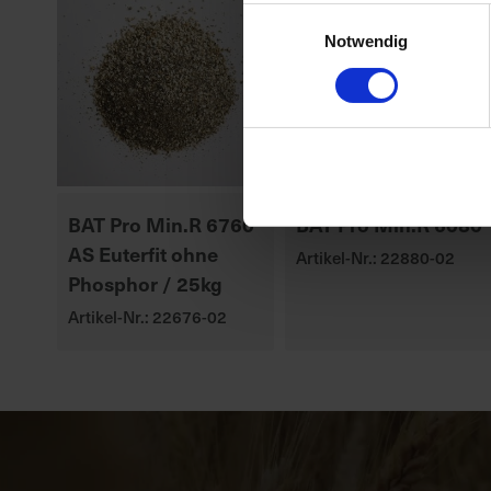
Einwilligungsauswahl
Notwendig
BAT Pro Min.R 6760
BAT Pro Min.R 6080
AS Euterfit ohne
Artikel-Nr.: 22880-02
Phosphor / 25kg
Artikel-Nr.: 22676-02