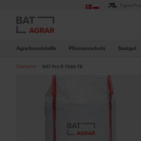
Zum
Eigene Pro
Inhalt
springen
Agrarkunststoffe
Pflanzenschutz
Saatgut
Startseite
BAT Pro R 7566 TS
Zum
Ende
der
Bildgalerie
springen