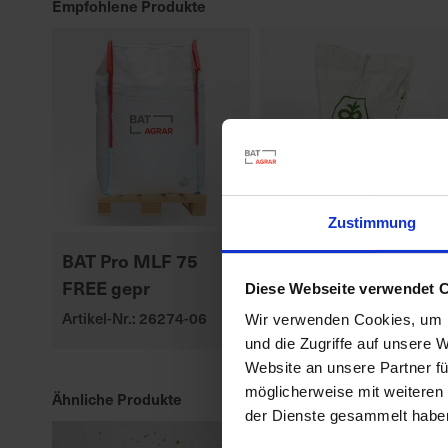
Empfohlene Produkte
Zustimmung
BAT Pro MLF 75
P8329
FREE gepr
Artikel-Nr.: 547010-00-
Diese Webseite verwendet 
cfg
Artikel-Nr.: 26274-06
Wir verwenden Cookies, um I
und die Zugriffe auf unsere 
Website an unsere Partner fü
möglicherweise mit weiteren
Ähnliche Produkte
der Dienste gesammelt habe