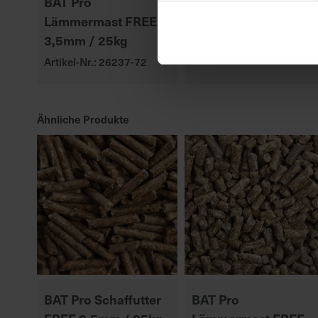
BAT Pro
P8329
Lämmermast FREE
Artikel-Nr.: 547010-00-
3,5mm / 25kg
cfg
Artikel-Nr.: 26237-72
Ähnliche Produkte
BAT Pro Schaffutter
BAT Pro