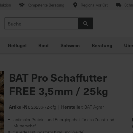
duktion
Kompetente Beratung
Regional vor Ort
Schne
Suche
Suche
Geflügel
Rind
Schwein
Beratung
Übe
BAT Pro Schaffutter
FREE 3,5mm / 25kg
Artikel-Nr.
Hersteller:
26236-72-cfg
BAT Agrar
optimaler Protein- und Energiegehalt für das Zucht- und
Mutterschaf
für jede Haltungsform (Stall und Weide)