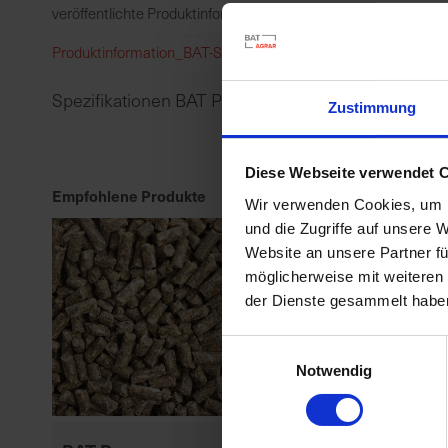
veröffentlichte Produktinformation entspricht der Zusammense
Produktinformation_BAT-Schaffutter_2023-12-04.pdf
Spezifikationen BAT Pro Schaffutter FREE 3,5mm /
Zustimmung
Diese Webseite verwendet 
Empfohlene Produkte
Wir verwenden Cookies, um I
und die Zugriffe auf unsere 
Website an unsere Partner fü
möglicherweise mit weiteren
der Dienste gesammelt habe
Einwilligungsauswahl
Notwendig