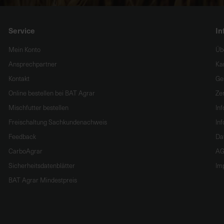
Service
In
Mein Konto
Üb
Ansprechpartner
Ka
Kontakt
Ge
Online bestellen bei BAT Agrar
Zer
Mischfutter bestellen
In
Freischaltung Sachkundenachweis
Inf
Feedback
Da
CarboAgrar
AG
Sicherheitsdatenblätter
Im
BAT Agrar Mindestpreis