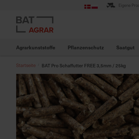
Zum
Eigene Pro
Inhalt
springen
Agrarkunststoffe
Pflanzenschutz
Saatgut
Startseite
BAT Pro Schaffutter FREE 3,5mm / 25kg
Zum
Ende
der
Bildgalerie
springen