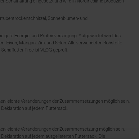
der Schafhaltung eingesetzt und wird in Nordfriesland produziert,
errübentrockenschnitzel, Sonnenblumen- und
e gute Energie- und Proteinversorgung. Aufgewertet wird das
n: Eisen, Mangan, Zink und Selen. Alle verwendeten Rohstoffe
Schaffutter Free ist VLOG geprüft.
önnen leichte Veränderungen der Zusammensetzungen möglich sein.
r Deklaration auf jedem Futtersack.
nnen leichte Veränderungen der Zusammensetzung möglich sein.
r Deklaration auf jedem ausgelieferten Futtersack. Die