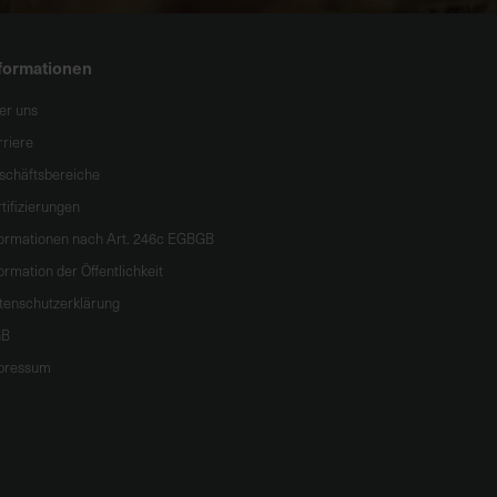
formationen
er uns
rriere
schäftsbereiche
tifizierungen
formationen nach Art. 246c EGBGB
ormation der Öffentlichkeit
tenschutzerklärung
B
pressum