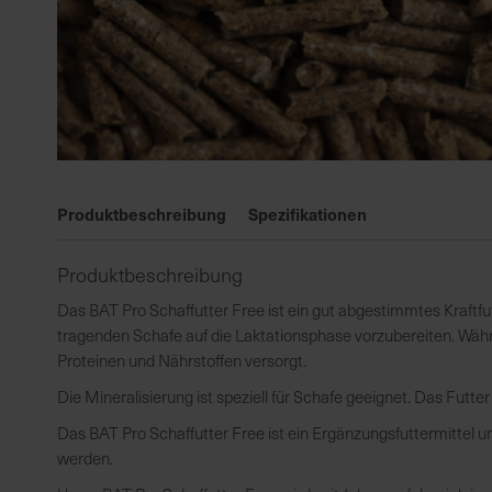
Zum
Anfang
Produktbeschreibung
Spezifikationen
der
Bildgalerie
Produktbeschreibung
springen
Das BAT Pro Schaffutter Free ist ein gut abgestimmtes Kraftfut
tragenden Schafe auf die Laktationsphase vorzubereiten. Wäh
Proteinen und Nährstoffen versorgt.
Die Mineralisierung ist speziell für Schafe geeignet. Das Futter 
Das BAT Pro Schaffutter Free ist ein Ergänzungsfuttermittel un
werden.