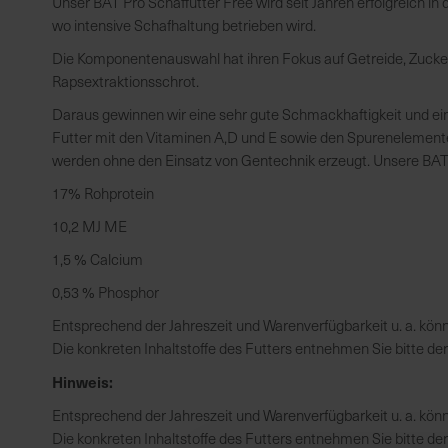
Unser BAT Pro Schaffutter Free wird seit Jahren erfolgreich in 
wo intensive Schafhaltung betrieben wird.
Die Komponentenauswahl hat ihren Fokus auf Getreide, Zuck
Rapsextraktionsschrot.
Daraus gewinnen wir eine sehr gute Schmackhaftigkeit und ein
Futter mit den Vitaminen A,D und E sowie den Spurenelemente
werden ohne den Einsatz von Gentechnik erzeugt. Unsere BAT 
17% Rohprotein
10,2 MJ ME
1,5 % Calcium
0,53 % Phosphor
Entsprechend der Jahreszeit und Warenverfügbarkeit u. a. k
Die konkreten Inhaltstoffe des Futters entnehmen Sie bitte de
Hinweis:
Entsprechend der Jahreszeit und Warenverfügbarkeit u. a. kö
Die konkreten Inhaltstoffe des Futters entnehmen Sie bitte de