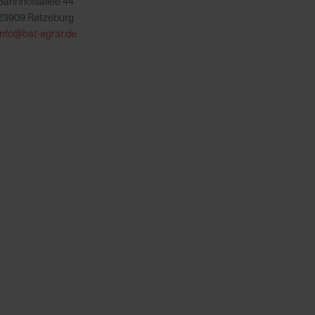
Bahnhofsallee 44
23909 Ratzeburg
info@bat-agrar.de