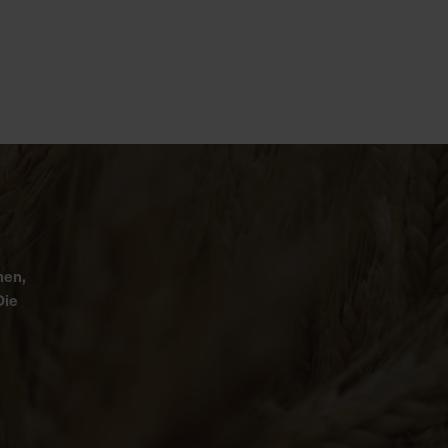
nen,
Die