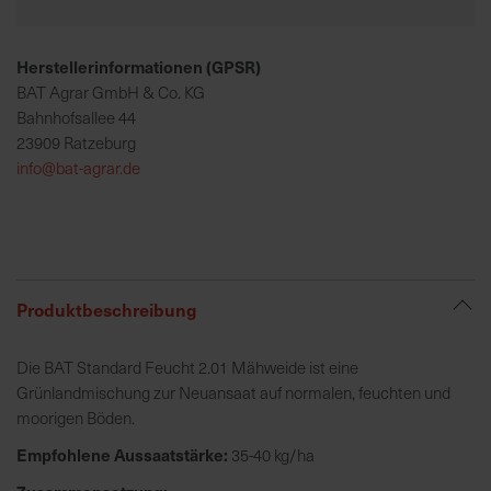
R
Herstellerinformationen (GPSR)
e
BAT Agrar GmbH & Co. KG
g
Bahnhofsallee 44
i
23909 Ratzeburg
o
info@bat-agrar.de
n
a
l
v
o
Produktbeschreibung
r
O
r
Die BAT Standard Feucht 2.01 Mähweide ist eine
t
Grünlandmischung zur Neuansaat auf normalen, feuchten und
moorigen Böden.
S
Empfohlene Aussaatstärke:
35-40 kg/ha
c