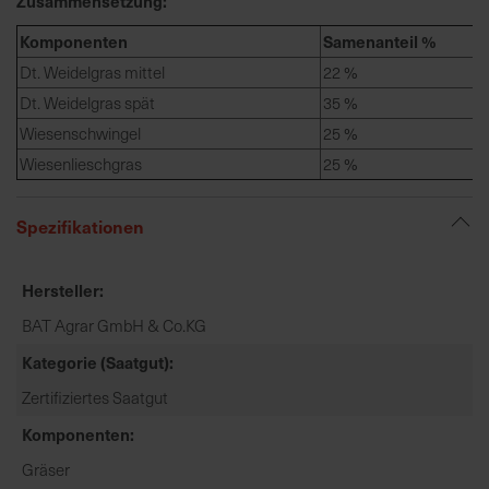
Zusammensetzung:
h
n
Komponenten
Samenanteil %
e
Dt. Weidelgras mittel
22 %
l
Dt. Weidelgras spät
35 %
l
e
Wiesenschwingel
25 %
u
Wiesenlieschgras
25 %
n
d
Spezifikationen
z
u
v
Hersteller
e
BAT Agrar GmbH & Co.KG
r
l
Kategorie (Saatgut)
ä
Zertifiziertes Saatgut
s
s
Komponenten
i
Gräser
g