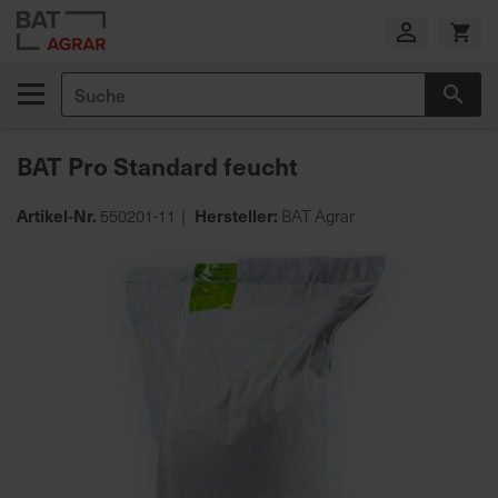
Zum
Inhalt
springen
Suche
Suc
E
i
BAT Pro Standard feucht
g
e
n
Artikel-Nr.
Hersteller:
550201-11
BAT Agrar
e
Zum
P
Ende
r
der
o
Bildgalerie
d
springen
u
k
t
i
o
n