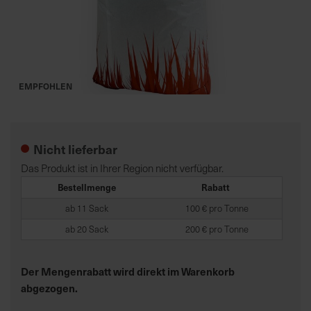
K
o
m
p
EMPFOHLEN
e
Zum
t
Anfang
e
der
Nicht lieferbar
n
Bildgalerie
t
springen
Das Produkt ist in Ihrer Region nicht verfügbar.
e
Bestellmenge
Rabatt
B
ab 11 Sack
100 € pro Tonne
e
r
ab 20 Sack
200 € pro Tonne
a
t
Der Mengenrabatt wird direkt im Warenkorb
u
abgezogen.
n
g