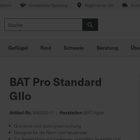
duktion
Kompetente Beratung
Regional vor Ort
Schne
Suche
Suche
Geflügel
Rind
Schwein
Beratung
Übe
BAT Pro Standard
GIIo
Artikel-Nr.
Hersteller:
550203-11
BAT Agrar
Grünland- und Ackergrasmischung
Geeignet für die Nach- und Neuansaat
Zur Anwendung auf trockenen, normalen, feuchten und