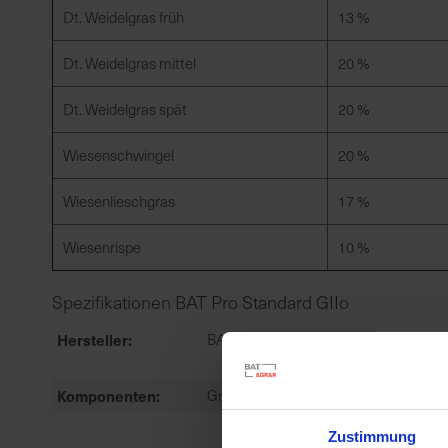
Dt. Weidelgras früh
13 %
Dt. Weidelgras mittel
20 %
Dt. Weidelgras spät
20 %
Wiesenschwingel
20 %
Wiesenlieschgras
17 %
Wiesenrispe
10 %
Spezifikationen BAT Pro Standard GIIo
Hersteller
BAT Agrar GmbH & Co.KG
Komponenten
Gräser
Zustimmung