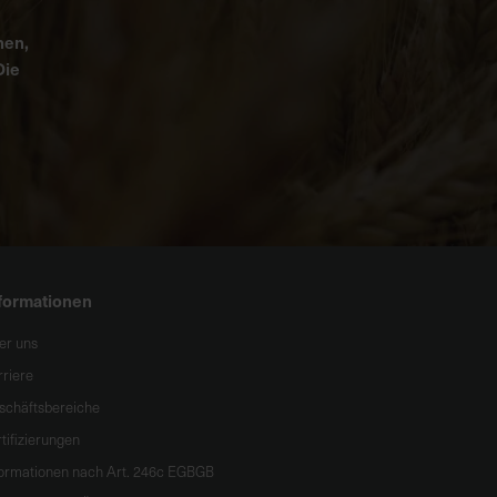
nen,
Die
formationen
er uns
rriere
schäftsbereiche
tifizierungen
formationen nach Art. 246c EGBGB