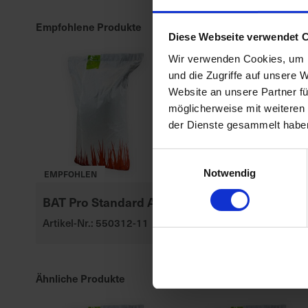
Empfohlene Produkte
Diese Webseite verwendet 
Wir verwenden Cookies, um I
und die Zugriffe auf unsere 
Website an unsere Partner fü
möglicherweise mit weiteren
der Dienste gesammelt habe
Einwilligungsauswahl
Notwendig
EMPFOHLEN
BAT Pro Standard AII
SY Floretta
Artikel-Nr.: 550312-11
Artikel-Nr.: 53436-03-cfg
Ähnliche Produkte