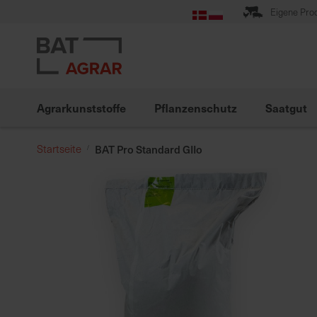
Zum
Eigene Pro
Inhalt
springen
Agrarkunststoffe
Pflanzenschutz
Saatgut
Startseite
BAT Pro Standard GIIo
Zum
Ende
der
Bildgalerie
springen