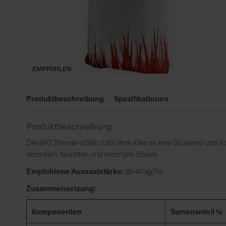
EMPFOHLEN
Zum
Anfang
Produktbeschreibung
Spezifikationen
der
Bildgalerie
Produktbeschreibung
springen
Die BAT Standard GIIo 2.03 ohne Klee ist eine Grünland-und 
normalen, feuchten und moorigen Böden.
Empfohlene Aussaatstärke:
30-40 kg/ha
Zusammensetzung:
Komponenten
Samenanteil %