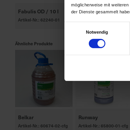
möglicherweise mit weiteren
Fabulis OD / 10 l
der Dienste gesammelt habe
Artikel-Nr.: 62240-01
Einwilligungsauswahl
Notwendig
Ähnliche Produkte
Belkar
Runway
Artikel-Nr.: 60674-02-cfg
Artikel-Nr.: 65800-01-cfg