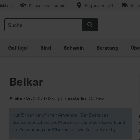
duktion
Kompetente Beratung
Regional vor Ort
Schne
Suche
Suche
Geflügel
Rind
Schwein
Beratung
Übe
Belkar
Artikel-Nr.
Hersteller:
60674-02-cfg
Corteva
Nur für den beruflichen Anwender! Der Besitz des
Sachkundenachweises Pflanzenschutz ist zum Erwerb und
zur Anwendung des Pflanzenschutzmittels notwendig!