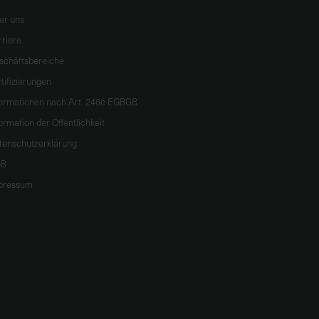
er uns
rriere
schäftsbereiche
tifizierungen
formationen nach Art. 246c EGBGB
ormation der Öffentlichkeit
tenschutzerklärung
B
pressum