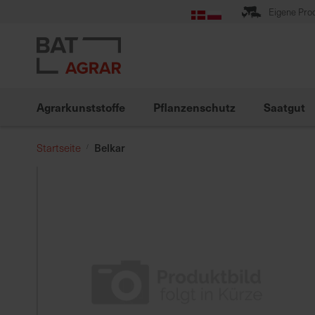
Zum
Eigene Pro
Inhalt
springen
Agrarkunststoffe
Pflanzenschutz
Saatgut
Belkar
Startseite
Zum
Ende
der
Bildgalerie
springen