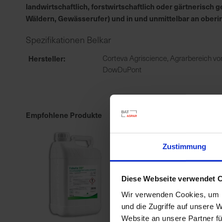
landwirtschaftlich, forstwirtschaftlich oder gärtnerisc
Wäldern, Gewässerufer) und in und unmittelbar an ober
Spezifikationen Belkar
Hersteller
Corteva Agriscience, Agrarbereich vo
DowDuPont
Empfohlene Produkte
Zustimmung
Diese Webseite verwendet 
Wir verwenden Cookies, um I
und die Zugriffe auf unsere 
Website an unsere Partner fü