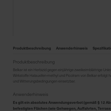
Zum
Anfang
Produktbeschreibung
Anwenderhinweis
Spezifikat
der
Bildgalerie
Produktbeschreibung
springen
Belkar ist ein Herbizid gegen einjährige zweikeimblättrige Unk
Wirkstoffe Halauxifen-methyl und Picolram von Belkar erfolgt h
und Witterungsbedingungen einsetzbar.
Anwenderhinweis
Es gilt ein absolutes Anwendungsverbot (gemäß § 12 Abs.
befestigten Flächen (wie Gehwegen, Auffahrten, Terrass