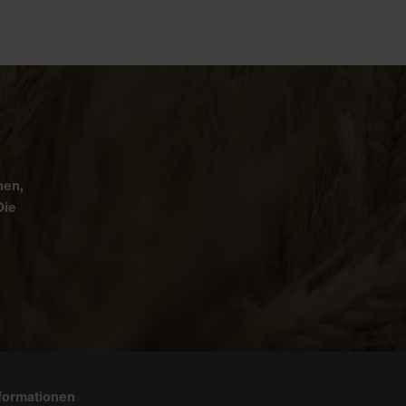
nen,
Die
formationen