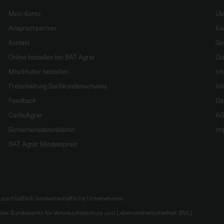
Mein Konto
Üb
Ansprechpartner
Ka
Kontakt
Ge
Online bestellen bei BAT Agrar
Zer
Mischfutter bestellen
In
Freischaltung Sachkundenachweis
Inf
Feedback
Da
CarboAgrar
AG
Sicherheitsdatenblätter
Im
BAT Agrar Mindestpreis
sschließlich landwirtschaftliche Unternehmen.
es Bundesamts für Verbraucherschutz und Lebensmittelsicherheit (BVL).