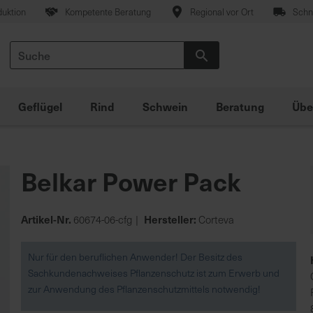
duktion
Kompetente Beratung
Regional vor Ort
Schne
Suche
Suche
Geflügel
Rind
Schwein
Beratung
Übe
Belkar Power Pack
Artikel-Nr.
Hersteller:
60674-06-cfg
Corteva
Nur für den beruflichen Anwender! Der Besitz des
Sachkundenachweises Pflanzenschutz ist zum Erwerb und
zur Anwendung des Pflanzenschutzmittels notwendig!