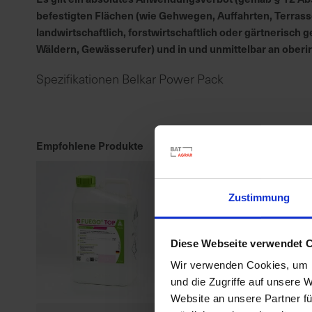
befestigten Flächen (wie Gehwegen, Auffahrten, Terrass
landwirtschaftlich, forstwirtschaftlich oder gärtnerisc
Wäldern, Gewässerufer) und in und unmittelbar an ober
Spezifikationen Belkar Power Pack
Empfohlene Produkte
Zustimmung
Diese Webseite verwendet 
Wir verwenden Cookies, um I
und die Zugriffe auf unsere 
Website an unsere Partner fü