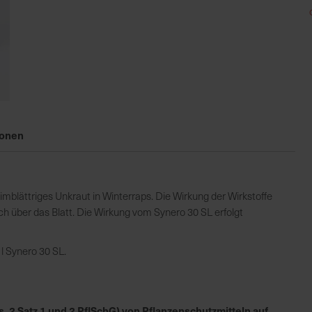
ionen
mblättriges Unkraut in Winterraps. Die Wirkung der Wirkstoffe
ch über das Blatt. Die Wirkung vom Synero 30 SL erfolgt
l Synero 30 SL.
 2 Satz 1 und 2 PflSchG) von Pflanzenschutzmitteln auf