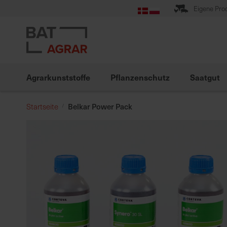
Zum
Eigene Pro
Inhalt
springen
Agrarkunststoffe
Pflanzenschutz
Saatgut
Belkar Power Pack
Startseite
Zum
Ende
der
Bildgalerie
springen