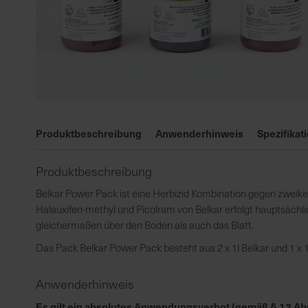
Zum
Anfang
Produktbeschreibung
Anwenderhinweis
Spezifikat
der
Bildgalerie
Produktbeschreibung
springen
Belkar Power Pack ist eine Herbizid Kombination gegen zweikei
Halauxifen-methyl und Picolram von Belkar erfolgt hauptsächli
gleichermaßen über den Boden als auch das Blatt.
Das Pack Belkar Power Pack besteht aus 2 x 1l Belkar und 1 x 1
Anwenderhinweis
Es gilt ein absolutes Anwendungsverbot (gemäß § 12 Abs.