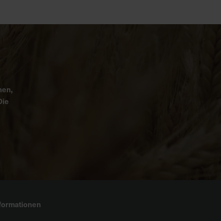
nen,
Die
formationen