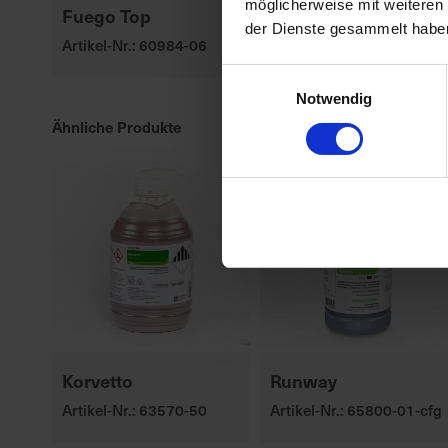
möglicherweise mit weiteren
Fuego Top
SY Floretta
der Dienste gesammelt habe
Artikel-Nr.: 60984-06
Artikel-Nr.: 53436-03-cfg
Einwilligungsauswahl
Notwendig
Ähnliche Produkte
Korvetto
Runway
Artikel-Nr.: 63570-50
Artikel-Nr.: 65800-01-cfg